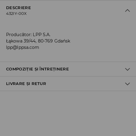
DESCRIERE
432IY-00X
Producător
:
LPP S.A.
Łąkowa 39/44, 80-769 Gdańsk
lpp@lppsa.com
COMPOZIȚIE ȘI ÎNTREȚINERE
LIVRARE ȘI RETUR
70% BUMBAC, 27% POLIESTER, 3% ELASTAN
Politica de expediere
Ridicare din magazin
GRATUITĂ
3-6 zile lucrătoare
Cargus Ship&Go - plata online: