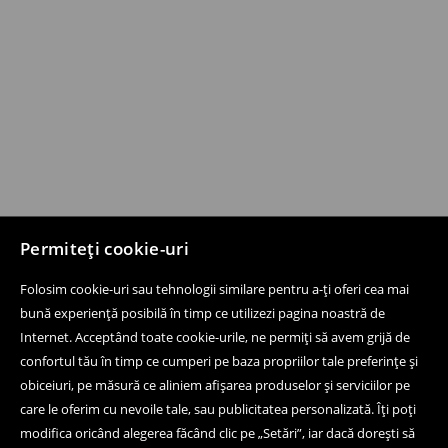
Permiteți cookie-uri
Folosim cookie-uri sau tehnologii similare pentru a-ți oferi cea mai
bună experiență posibilă în timp ce utilizezi pagina noastră de
Internet. Acceptând toate cookie-urile, ne permiți să avem grijă de
confortul tău în timp ce cumperi pe baza propriilor tale preferințe și
obiceiuri, pe măsură ce aliniem afișarea produselor și serviciilor pe
care le oferim cu nevoile tale, sau publicitatea personalizată. Îți poți
modifica oricând alegerea făcând clic pe „Setări”, iar dacă dorești să