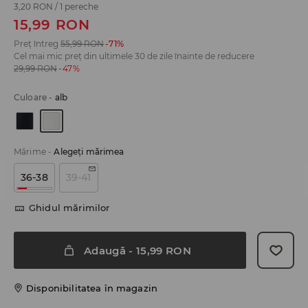
3,20 RON
/
1 pereche
15,99
RON
Preț întreg
55,99
RON
-71%
Cel mai mic preț din ultimele 30 de zile înainte de reducere
29,99
RON
-47%
Culoare
-
alb
Mărime
-
Alegeţi mărimea
36-38
39-41
Ghidul mărimilor
Adaugă
-
15,99
RON
Disponibilitatea în magazin