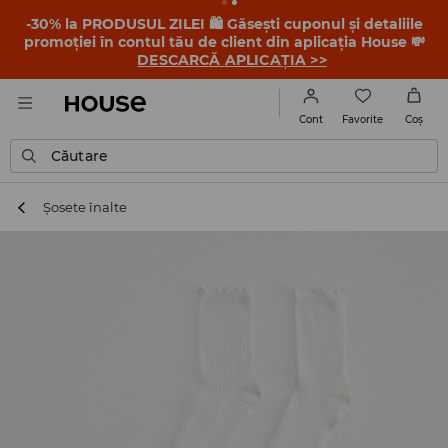
-30% la PRODUSUL ZILEI 🛍️ Găsești cuponul și detaliile
promoției în contul tău de client din aplicația House 💸
DESCARCĂ APLICAȚIA >>
Favorite
Cont
Coş
Căutare
Șosete înalte