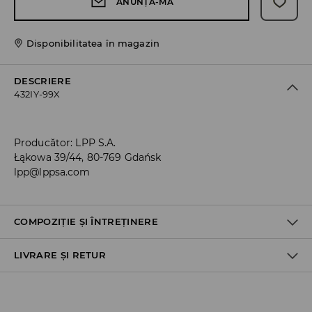
ANUNȚĂ-MĂ
Disponibilitatea în magazin
DESCRIERE
432IY-99X
Producător
:
LPP S.A.
Łąkowa 39/44, 80-769 Gdańsk
lpp@lppsa.com
COMPOZIȚIE ȘI ÎNTREȚINERE
LIVRARE ȘI RETUR
70% BUMBAC, 27% POLIESTER, 3% ELASTAN
Politica de expediere