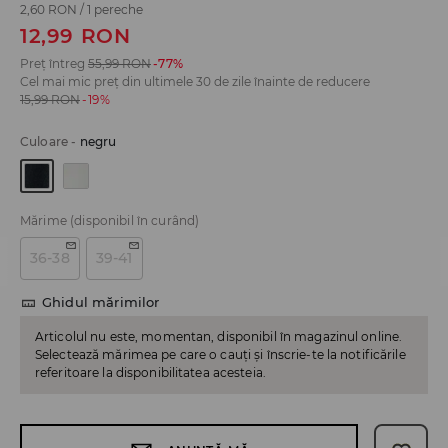
2,60 RON
/
1 pereche
12,99
RON
Preț întreg
55,99
RON
-77%
Cel mai mic preț din ultimele 30 de zile înainte de reducere
15,99
RON
-19%
Culoare
-
negru
Mărime
(disponibil în curând)
36-38
39-41
Ghidul mărimilor
Articolul nu este, momentan, disponibil în magazinul online.
Selectează mărimea pe care o cauți și înscrie-te la notificările
referitoare la disponibilitatea acesteia.