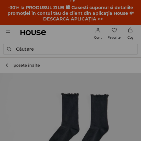
-30% la PRODUSUL ZILEI 🛍️ Găsești cuponul și detaliile
promoției în contul tău de client din aplicația House 💸
DESCARCĂ APLICAȚIA >>
Favorite
Cont
Coş
Căutare
Șosete înalte