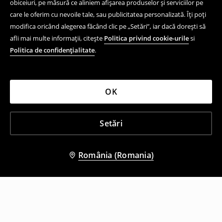
obiceiuri, pe măsură ce aliniem afișarea produselor și serviciilor pe
care le oferim cu nevoile tale, sau publicitatea personalizată. Îți poți
modifica oricând alegerea făcând clic pe „Setări”, iar dacă dorești să
afli mai multe informații, citește
Politica privind cookie-urile
si
Politica de confidențialitate
.
OK
Setări
România (Romania)