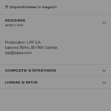
Disponibilitatea în magazin
DESCRIERE
3450U-40X
Producător
:
LPP S.A.
Łąkowa 39/44, 80-769 Gdańsk
lpp@lppsa.com
COMPOZIȚIE ȘI ÎNTREȚINERE
LIVRARE ȘI RETUR
Material I
:
100% POLIESTER
Material II
:
100% EVA
Material III
:
100% EVA
Politica de expediere
NU SPALAŢI
Ridicare din magazin