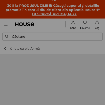
-30% la PRODUSUL ZILEI 🛍️ Găsești cuponul și detaliile
promoției în contul tău de client din aplicația House 💸
DESCARCĂ APLICAȚIA >>
Favorite
Cont
Coş
Căutare
Ghete cu platformă