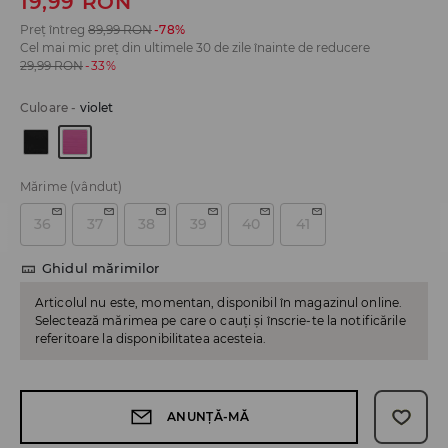
19,99
RON
Preț întreg
89,99
RON
-78%
Cel mai mic preț din ultimele 30 de zile înainte de reducere
29,99
RON
-33%
Culoare
-
violet
Mărime
(vândut)
36
37
38
39
40
41
Ghidul mărimilor
Articolul nu este, momentan, disponibil în magazinul online.
Selectează mărimea pe care o cauți și înscrie-te la notificările
referitoare la disponibilitatea acesteia.
ANUNȚĂ-MĂ