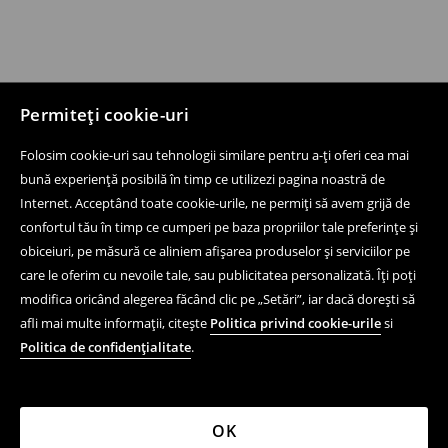
Permiteți cookie-uri
Folosim cookie-uri sau tehnologii similare pentru a-ți oferi cea mai
bună experiență posibilă în timp ce utilizezi pagina noastră de
Internet. Acceptând toate cookie-urile, ne permiți să avem grijă de
confortul tău în timp ce cumperi pe baza propriilor tale preferințe și
obiceiuri, pe măsură ce aliniem afișarea produselor și serviciilor pe
care le oferim cu nevoile tale, sau publicitatea personalizată. Îți poți
modifica oricând alegerea făcând clic pe „Setări”, iar dacă dorești să
afli mai multe informații, citește
Politica privind cookie-urile
si
Politica de confidențialitate
.
OK