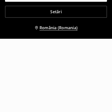
Setări
România (Romania)
Și alți clienți au ales