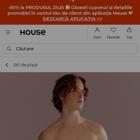
-30% la PRODUSUL ZILEI 🛍️ Găsești cuponul și detaliile
promoției în contul tău de client din aplicația House 💸
DESCARCĂ APLICAȚIA >>
Favorite
Cont
Coş
Căutare
Stil de plajă