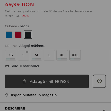
49,99
RON
Cel mai mic preț din ultimele 30 de zile înainte de reducere
99,99
RON
-50%
Culoare
-
negru
Mărime
-
Alegeţi mărimea
XS
S
M
L
XL
XXL
Ghidul mărimilor
Adaugă
-
49,99
RON
Disponibilitatea în magazin
DESCRIERE