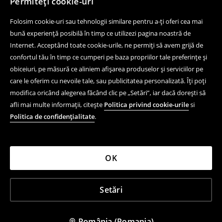
Permiteți cookie-uri
Folosim cookie-uri sau tehnologii similare pentru a-ți oferi cea mai
bună experiență posibilă în timp ce utilizezi pagina noastră de
Internet. Acceptând toate cookie-urile, ne permiți să avem grijă de
confortul tău în timp ce cumperi pe baza propriilor tale preferințe și
obiceiuri, pe măsură ce aliniem afișarea produselor și serviciilor pe
care le oferim cu nevoile tale, sau publicitatea personalizată. Îți poți
modifica oricând alegerea făcând clic pe „Setări”, iar dacă dorești să
afli mai multe informații, citește
Politica privind cookie-urile
si
Politica de confidențialitate
.
OK
Setări
România (Romania)