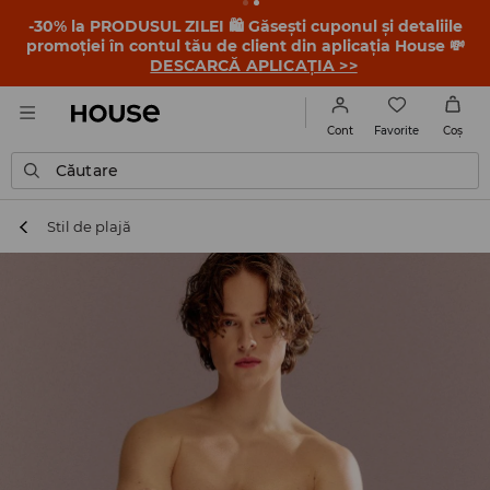
-30% la PRODUSUL ZILEI 🛍️ Găsești cuponul și detaliile
promoției în contul tău de client din aplicația House 💸
DESCARCĂ APLICAȚIA >>
Favorite
Cont
Coş
Căutare
Stil de plajă