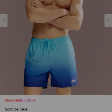
PROMOȚIE
ÎN CURÂND
Șort de baie