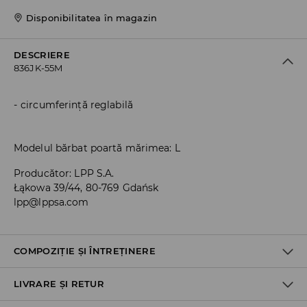
Disponibilitatea în magazin
DESCRIERE
836JK-55M
circumferință reglabilă
Modelul bărbat poartă mărimea: L
Producător
:
LPP S.A.
Łąkowa 39/44, 80-769 Gdańsk
lpp@lppsa.com
COMPOZIȚIE ȘI ÎNTREȚINERE
LIVRARE ȘI RETUR
PRIMUL MATERIAL
:
100% POLIESTER