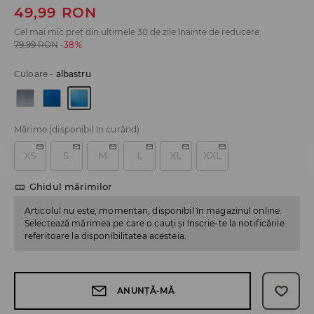
49,99
RON
Cel mai mic preț din ultimele 30 de zile înainte de reducere
79,99
RON
-38%
Culoare
-
albastru
Mărime
(disponibil în curând)
XS
S
M
L
XL
XXL
Ghidul mărimilor
Articolul nu este, momentan, disponibil în magazinul online.
Selectează mărimea pe care o cauți și înscrie-te la notificările
referitoare la disponibilitatea acesteia.
ANUNȚĂ-MĂ