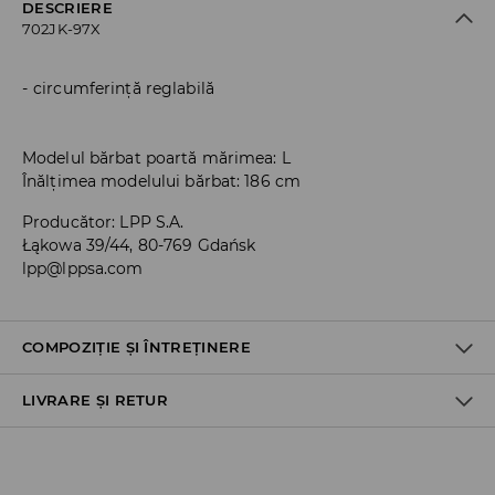
DESCRIERE
702JK-97X
circumferință reglabilă
Modelul bărbat poartă mărimea: L
Înălțimea modelului bărbat: 186 cm
Producător
:
LPP S.A.
Łąkowa 39/44, 80-769 Gdańsk
lpp@lppsa.com
COMPOZIȚIE ȘI ÎNTREȚINERE
LIVRARE ȘI RETUR
PRIMUL MATERIAL
:
98% BUMBAC, 2% ELASTAN
PRIMA CAPTUSEALA
:
80% POLIESTER, 20% BUMBAC
Politica de expediere