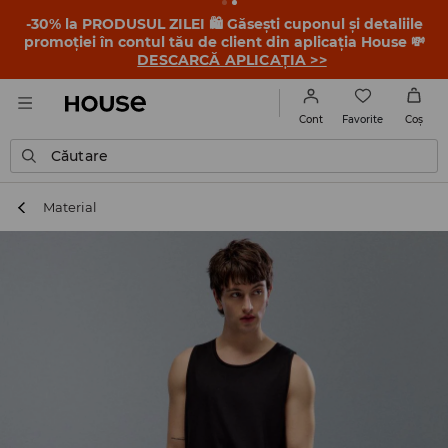
-30% la PRODUSUL ZILEI 🛍️ Găsești cuponul și detaliile
promoției în contul tău de client din aplicația House 💸
DESCARCĂ APLICAȚIA >>
Favorite
Cont
Coş
Căutare
Material