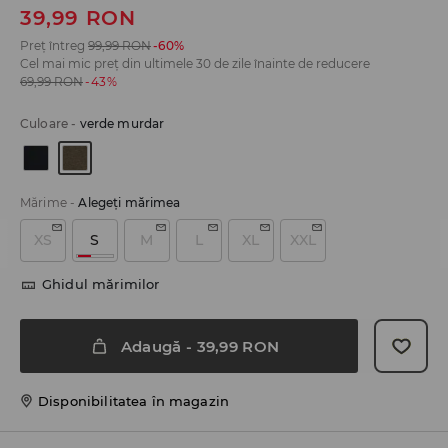
39,99
RON
Preț întreg
99,99
RON
-60%
Cel mai mic preț din ultimele 30 de zile înainte de reducere
69,99
RON
-43%
Culoare
-
verde murdar
Mărime
-
Alegeţi mărimea
XS
S
M
L
XL
XXL
Ghidul mărimilor
Adaugă
-
39,99
RON
Disponibilitatea în magazin