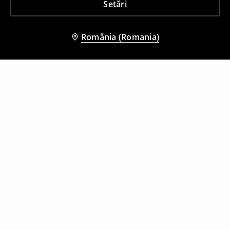
Setări
România (Romania)
Și alți clienți au ales