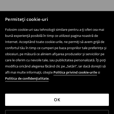
Permiteți cookie-uri
Folosim cookie-uri sau tehnologii similare pentru a-ți oferi cea mai
bună experiență posibilă în timp ce utilizezi pagina noastră de
Internet. Acceptând toate cookie-urile, ne permiți să avem grijă de
confortul tău în timp ce cumperi pe baza propriilor tale preferințe și
obiceiuri, pe măsură ce aliniem afișarea produselor și serviciilor pe
care le oferim cu nevoile tale, sau publicitatea personalizată. Îți poți
modifica oricând alegerea făcând clic pe „Setări”, iar dacă dorești să
afli mai multe informații, citește
Politica privind cookie-urile
si
Politica de confidențialitate
.
OK