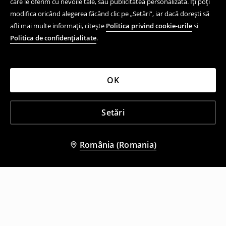
care le oferim cu nevoile tale, sau publicitatea personalizată. Îți poți
modifica oricând alegerea făcând clic pe „Setări”, iar dacă dorești să
afli mai multe informații, citește
Politica privind cookie-urile
si
Politica de confidențialitate
.
OK
Setări
România (Romania)