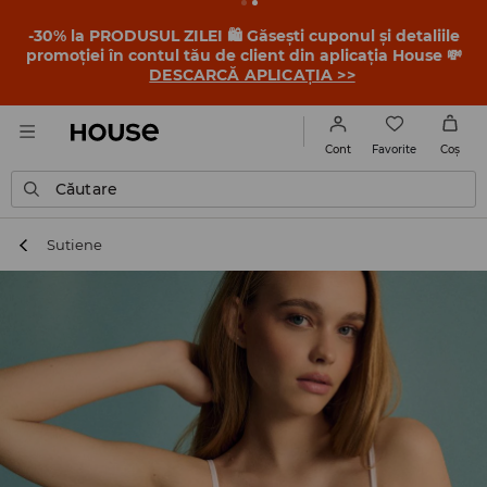
-30% la PRODUSUL ZILEI 🛍️ Găsești cuponul și detaliile
promoției în contul tău de client din aplicația House 💸
DESCARCĂ APLICAȚIA >>
Favorite
Cont
Coş
Căutare
Sutiene