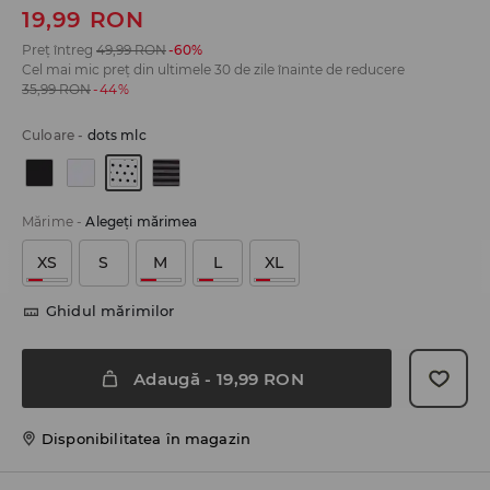
19,99
RON
Preț întreg
49,99
RON
-60%
Cel mai mic preț din ultimele 30 de zile înainte de reducere
35,99
RON
-44%
Culoare
-
dots mlc
Mărime
-
Alegeţi mărimea
XS
S
M
L
XL
Ghidul mărimilor
Adaugă
-
19,99
RON
Disponibilitatea în magazin