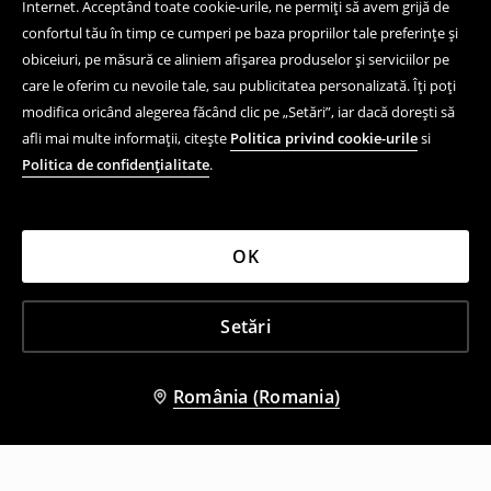
Internet. Acceptând toate cookie-urile, ne permiți să avem grijă de
confortul tău în timp ce cumperi pe baza propriilor tale preferințe și
obiceiuri, pe măsură ce aliniem afișarea produselor și serviciilor pe
care le oferim cu nevoile tale, sau publicitatea personalizată. Îți poți
modifica oricând alegerea făcând clic pe „Setări”, iar dacă dorești să
afli mai multe informații, citește
Politica privind cookie-urile
si
Politica de confidențialitate
.
OK
Setări
România (Romania)