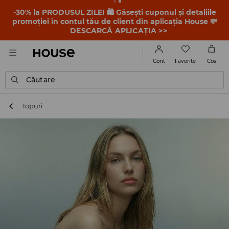
-30% la PRODUSUL ZILEI 🛍️ Găsești cuponul și detaliile
promoției în contul tău de client din aplicația House 💸
DESCARCĂ APLICAȚIA >>
Favorite
Cont
Coş
Căutare
Topuri