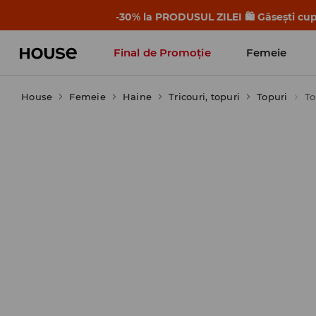
-30% la PRODUSUL ZILEI 🛍️ Găsești cupo
Final de Promoție
Femeie
House
Femeie
Haine
Tricouri, topuri
Topuri
To