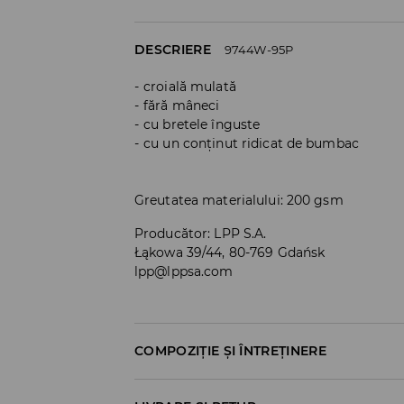
DESCRIERE
9744W-95P
croială mulată
fără mâneci
cu bretele înguste
cu un conținut ridicat de bumbac
Greutatea materialului: 200 gsm
Producător
:
LPP S.A.
Łąkowa 39/44, 80-769 Gdańsk
lpp@lppsa.com
COMPOZIȚIE ȘI ÎNTREȚINERE
PRIMUL MATERIAL
:
100% BUMBAC