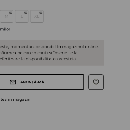
M
L
XL
milor
 este, momentan, disponibil în magazinul online.
ărimea pe care o cauți și înscrie-te la
referitoare la disponibilitatea acesteia.
ANUNȚĂ-MĂ
atea în magazin