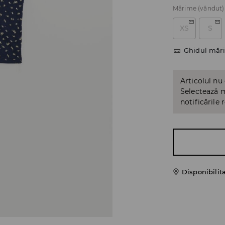
Mărime
(vândut)
XS
S
Ghidul mări
Articolul nu
Selectează m
notificările 
Disponibilit