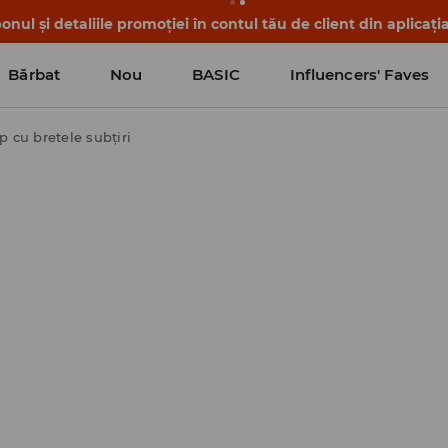
nul și detaliile promoției în contul tău de client din aplicați
Bărbat
Nou
BASIC
Influencers' Faves
p cu bretele subțiri