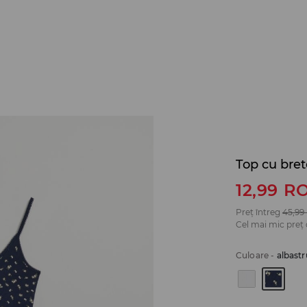
Top cu bret
12,99
R
Preț întreg
45,99
Cel mai mic preț 
Culoare
-
albastr