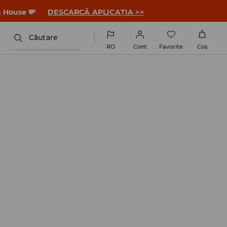
a House 💸
DESCARCĂ APLICAȚIA >>
Căutare
RO
Cont
Favorite
Coş