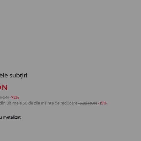
ele subțiri
ON
RON
-72%
din ultimele 30 de zile înainte de reducere
15,99
RON
-19%
u metalizat