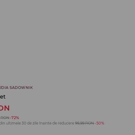
UDIA SADOWNIK
set
ON
RON
-72%
din ultimele 30 de zile înainte de reducere
99,99
RON
-50%