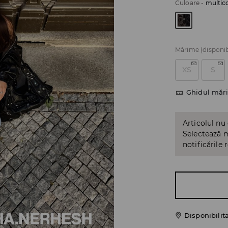
Culoare
-
multic
Mărime
(disponib
XS
S
Ghidul mări
Articolul nu
Selectează m
notificările 
Disponibilit