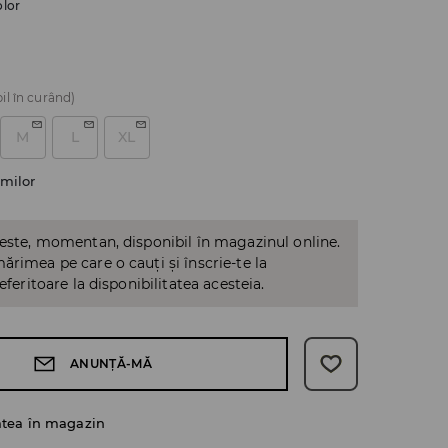
olor
il în curând)
M
L
XL
milor
 este, momentan, disponibil în magazinul online.
ărimea pe care o cauți și înscrie-te la
referitoare la disponibilitatea acesteia.
ANUNȚĂ-MĂ
atea în magazin