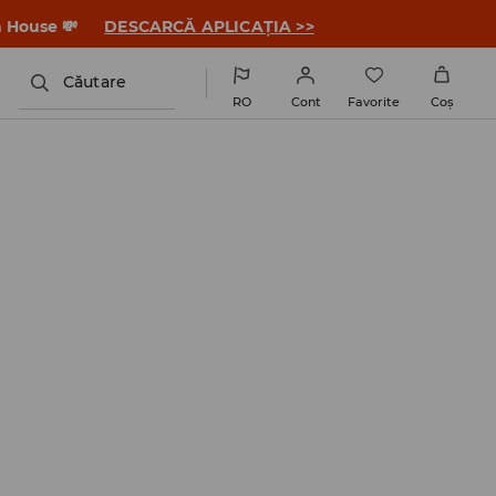
a House 💸
DESCARCĂ APLICAȚIA >>
Căutare
RO
Cont
Favorite
Coş