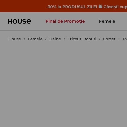
-30% la PRODUSUL ZILEI 🛍️ Găsești cupo
Final de Promoție
Femeie
House
Femeie
Haine
Tricouri, topuri
Corset
To