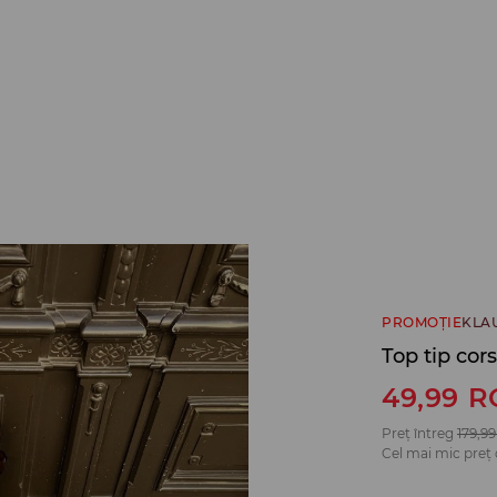
PROMOȚIE
KLA
Top tip cor
49,99
R
Preț întreg
179,99
Cel mai mic preț 