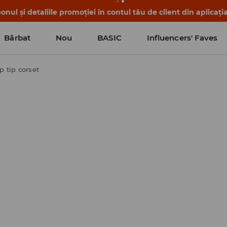
nul și detaliile promoției în contul tău de client din aplicați
Bărbat
Nou
BASIC
Influencers' Faves
p tip corset