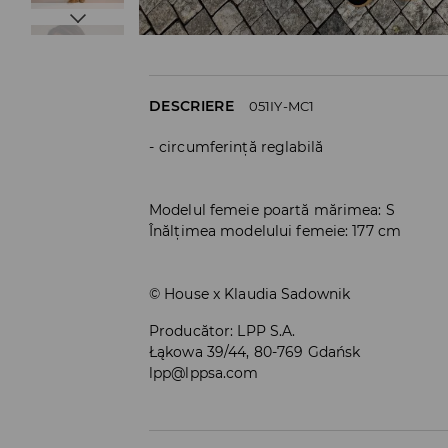
DESCRIERE
051IY-MC1
circumferință reglabilă
Modelul femeie poartă mărimea: S
Înălțimea modelului femeie: 177 cm
© House x Klaudia Sadownik
Producător
:
LPP S.A.
Łąkowa 39/44, 80-769 Gdańsk
lpp@lppsa.com