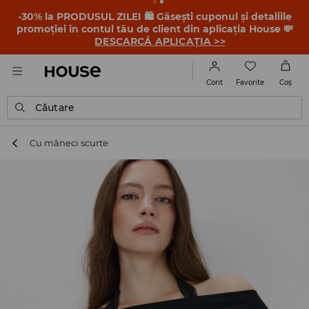
-30% la PRODUSUL ZILEI 🛍️ Găsești cuponul și detaliile
promoției în contul tău de client din aplicația House 💸
DESCARCĂ APLICAȚIA >>
Favorite
Cont
Coş
Căutare
Cu mâneci scurte