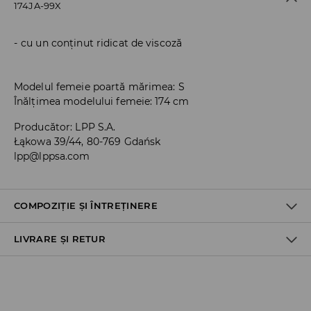
174JA-99X
cu un conținut ridicat de viscoză
Modelul femeie poartă mărimea: S
Înălțimea modelului femeie: 174 cm
Producător
:
LPP S.A.
Łąkowa 39/44, 80-769 Gdańsk
lpp@lppsa.com
COMPOZIȚIE ȘI ÎNTREȚINERE
LIVRARE ȘI RETUR
PRIMUL MATERIAL
:
95% VISCOZĂ, 5% ELASTAN
SPĂLAŢI ÎMPREUNA CU CULORI SIMILARE
Politica de expediere
NU FOLOSIŢI ÎNĂLBITOR
Ridicare din magazin