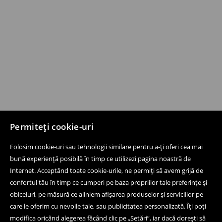
Permiteți cookie-uri
Folosim cookie-uri sau tehnologii similare pentru a-ți oferi cea mai
bună experiență posibilă în timp ce utilizezi pagina noastră de
Internet. Acceptând toate cookie-urile, ne permiți să avem grijă de
confortul tău în timp ce cumperi pe baza propriilor tale preferințe și
obiceiuri, pe măsură ce aliniem afișarea produselor și serviciilor pe
care le oferim cu nevoile tale, sau publicitatea personalizată. Îți poți
modifica oricând alegerea făcând clic pe „Setări”, iar dacă dorești să