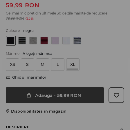
59,99
RON
Cel mai mic preț din ultimele 30 de zile înainte de reducere
79,99
RON
-25%
Culoare
-
negru
Mărime
-
Alegeţi mărimea
XS
S
M
L
XL
Ghidul mărimilor
Adaugă
-
59,99
RON
Disponibilitatea în magazin
DESCRIERE