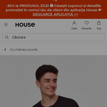
-30% la PRODUSUL ZILEI 🛍️ Găsești cuponul și detaliile
promoției în contul tău de client din aplicația House 💸
DESCARCĂ APLICAȚIA >>
Favorite
Cont
Coş
Căutare
Cu mâneci scurte