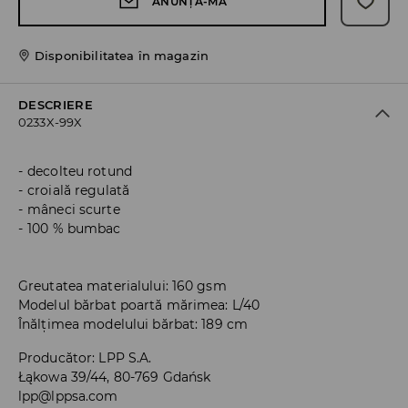
ANUNȚĂ-MĂ
Disponibilitatea în magazin
DESCRIERE
0233X-99X
decolteu rotund
croială regulată
mâneci scurte
100 % bumbac
Greutatea materialului: 160 gsm
Modelul bărbat poartă mărimea: L/40
Înălțimea modelului bărbat: 189 cm
Producător
:
LPP S.A.
Łąkowa 39/44, 80-769 Gdańsk
lpp@lppsa.com