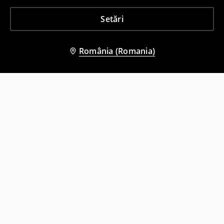
Setări
România (Romania)
Și alți clienți au ales