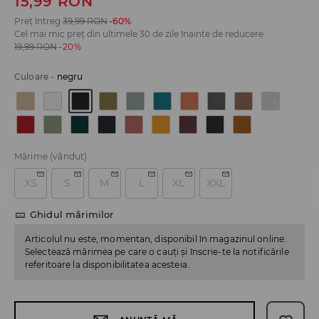
15,99
RON
Preț întreg
39,99
RON
-60%
Cel mai mic preț din ultimele 30 de zile înainte de reducere
19,99
RON
-20%
Culoare
-
negru
Mărime
(vândut)
XS
S
M
L
XL
XXL
Ghidul mărimilor
Articolul nu este, momentan, disponibil în magazinul online.
Selectează mărimea pe care o cauți și înscrie-te la notificările
referitoare la disponibilitatea acesteia.