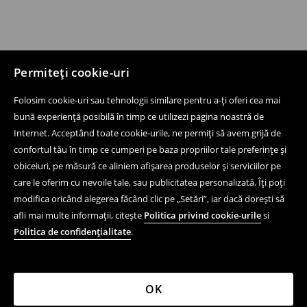
Permiteți cookie-uri
Folosim cookie-uri sau tehnologii similare pentru a-ți oferi cea mai
bună experiență posibilă în timp ce utilizezi pagina noastră de
Internet. Acceptând toate cookie-urile, ne permiți să avem grijă de
confortul tău în timp ce cumperi pe baza propriilor tale preferințe și
obiceiuri, pe măsură ce aliniem afișarea produselor și serviciilor pe
care le oferim cu nevoile tale, sau publicitatea personalizată. Îți poți
modifica oricând alegerea făcând clic pe „Setări”, iar dacă dorești să
afli mai multe informații, citește
Politica privind cookie-urile
si
Politica de confidențialitate
.
OK