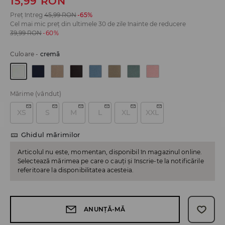
15,99
RON
Preț întreg
45,99
RON
-65%
Cel mai mic preț din ultimele 30 de zile înainte de reducere
39,99
RON
-60%
Culoare
-
cremă
Mărime
(vândut)
XS
S
M
L
XL
XXL
Ghidul mărimilor
Articolul nu este, momentan, disponibil în magazinul online.
Selectează mărimea pe care o cauți și înscrie-te la notificările
referitoare la disponibilitatea acesteia.
ANUNȚĂ-MĂ