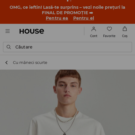
-30% la PRODUSUL ZILEI 🛍️ Găsești cuponul și detaliile
promoției în contul tău de client din aplicația House 💸
DESCARCĂ APLICAȚIA >>
Favorite
Cont
Coş
Căutare
Cu mâneci scurte