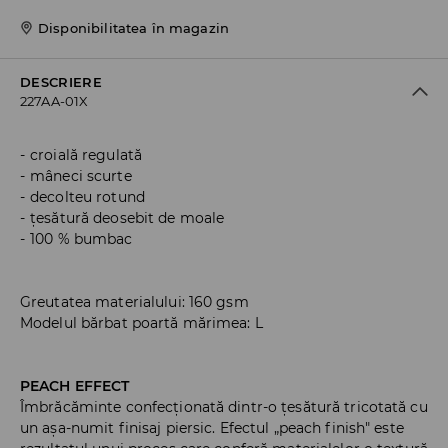
Disponibilitatea în magazin
DESCRIERE
227AA-01X
croială regulată
mâneci scurte
decolteu rotund
țesătură deosebit de moale
100 % bumbac
Greutatea materialului: 160 gsm
Modelul bărbat poartă mărimea: L
PEACH EFFECT
Îmbrăcăminte confecționată dintr-o țesătură tricotată cu
un așa-numit finisaj piersic. Efectul „peach finish" este