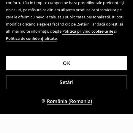
confortul tău în timp ce cumperi pe baza propriilor tale preferințe și
obiceiuri, pe măsură ce aliniem afișarea produselor și serviciilor pe
care le oferim cu nevoile tale, sau publicitatea personalizată. Îți poți
modifica oricând alegerea făcând clic pe „Setări”, iar dacă dorești să
afli mai multe informații, citește
Politica privind cookie-urile
si
Politica de confidențialitate
.
OK
Setări
România (Romania)