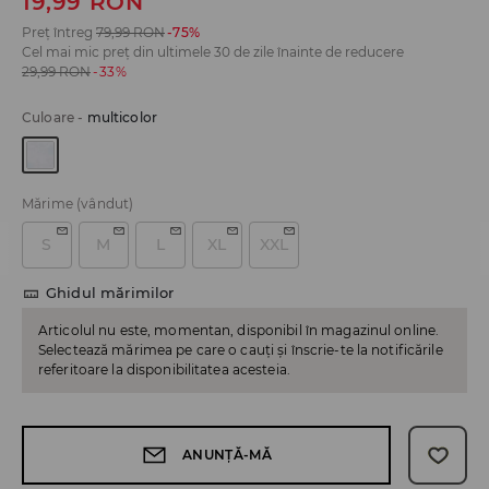
19,99
RON
Preț întreg
79,99
RON
-75%
Cel mai mic preț din ultimele 30 de zile înainte de reducere
29,99
RON
-33%
Culoare
-
multicolor
Mărime
(vândut)
S
M
L
XL
XXL
Ghidul mărimilor
Articolul nu este, momentan, disponibil în magazinul online.
Selectează mărimea pe care o cauți și înscrie-te la notificările
referitoare la disponibilitatea acesteia.
ANUNȚĂ-MĂ