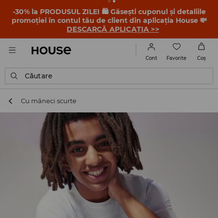
-30% la PRODUSUL ZILEI 🛍️ Găsești cuponul și detaliile
promoției în contul tău de client din aplicația House 💸
DESCARCĂ APLICAȚIA >>
Favorite
Cont
Coş
Căutare
Cu mâneci scurte