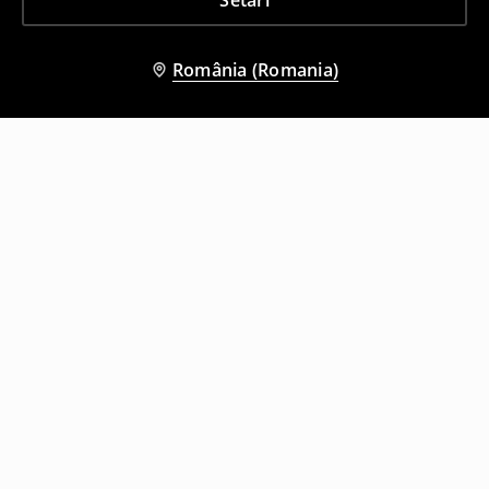
Setări
România (Romania)
Și alți clienți au ales