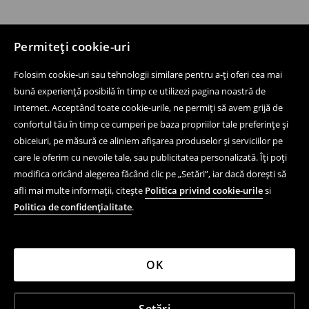
Permiteți cookie-uri
Folosim cookie-uri sau tehnologii similare pentru a-ți oferi cea mai
bună experiență posibilă în timp ce utilizezi pagina noastră de
Internet. Acceptând toate cookie-urile, ne permiți să avem grijă de
confortul tău în timp ce cumperi pe baza propriilor tale preferințe și
obiceiuri, pe măsură ce aliniem afișarea produselor și serviciilor pe
care le oferim cu nevoile tale, sau publicitatea personalizată. Îți poți
modifica oricând alegerea făcând clic pe „Setări”, iar dacă dorești să
afli mai multe informații, citește
Politica privind cookie-urile
si
Politica de confidențialitate
.
OK