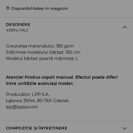
Disponibilitatea în magazin
DESCRIERE
4399U-MLC
Greutatea materialului: 180 gsm
Înălțimea modelului bărbat: 185 cm
Modelul bărbat poartă mărimea: L
Atenție! Produs vopsit manual. Efectul poate diferi
între unitățile aceluiași model.
Producător
:
LPP S.A.
Łąkowa 39/44, 80-769 Gdańsk
lpp@lppsa.com
COMPOZIȚIE ȘI ÎNTREȚINERE