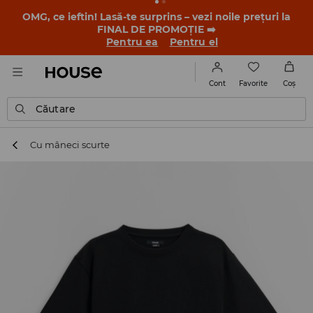
-30% la PRODUSUL ZILEI 🛍️ Găsești cuponul și detaliile
promoției în contul tău de client din aplicația House 💸
DESCARCĂ APLICAȚIA >>
Favorite
Cont
Coş
Căutare
Cu mâneci scurte