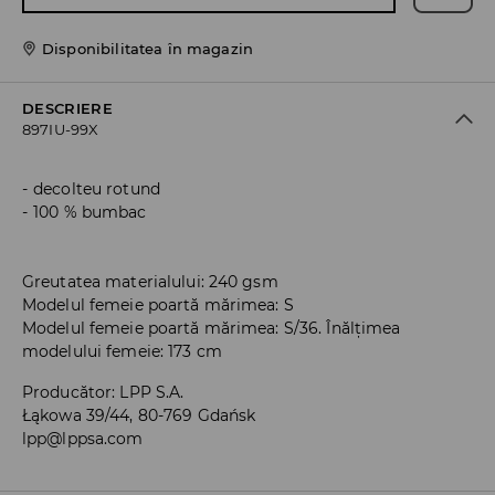
Disponibilitatea în magazin
DESCRIERE
897IU-99X
decolteu rotund
100 % bumbac
Greutatea materialului: 240 gsm
Modelul femeie poartă mărimea: S
Modelul femeie poartă mărimea: S/36. Înălțimea
modelului femeie: 173 cm
Producător
:
LPP S.A.
Łąkowa 39/44, 80-769 Gdańsk
lpp@lppsa.com