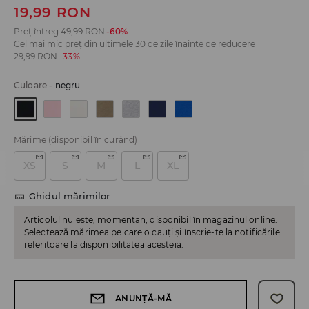
19,99
RON
Preț întreg
49,99
RON
-60%
Cel mai mic preț din ultimele 30 de zile înainte de reducere
29,99
RON
-33%
Culoare
-
negru
Mărime
(disponibil în curând)
XS
S
M
L
XL
Ghidul mărimilor
Articolul nu este, momentan, disponibil în magazinul online.
Selectează mărimea pe care o cauți și înscrie-te la notificările
referitoare la disponibilitatea acesteia.
ANUNȚĂ-MĂ