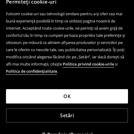
Permiteți cookie-uri
Folosim cookie-uri sau tehnologii similare pentru a-ți oferi cea mai
bună experiență posibilă în timp ce utilizezi pagina noastră de
Internet. Acceptând toate cookie-urile, ne permiți să avem grijă de
confortul tău în timp ce cumperi pe baza propriilor tale preferințe și
obiceiuri, pe măsură ce aliniem afișarea produselor și serviciilor pe
care le oferim cu nevoile tale, sau publicitatea personalizată. Îți poți
modifica oricând alegerea făcând clic pe „Setări”, iar dacă dorești să
afli mai multe informații, citește
Politica privind cookie-urile
si
Politica de confidențialitate
.
OK
Setări