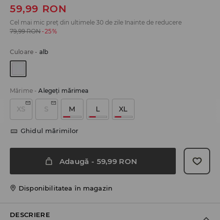
59,99
RON
Cel mai mic preț din ultimele 30 de zile înainte de reducere
79,99
RON
-25%
Culoare
-
alb
Mărime
-
Alegeţi mărimea
XS
S
M
L
XL
Ghidul mărimilor
Adaugă
-
59,99
RON
Disponibilitatea în magazin
DESCRIERE