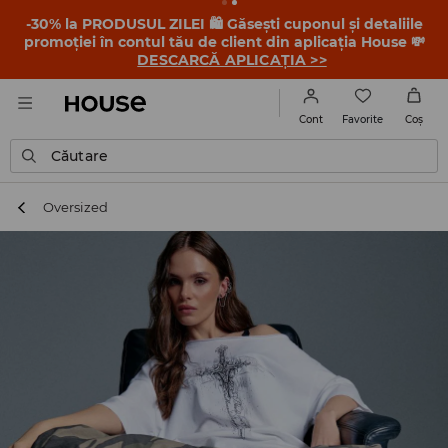
-30% la PRODUSUL ZILEI 🛍️ Găsești cuponul și detaliile
promoției în contul tău de client din aplicația House 💸
DESCARCĂ APLICAȚIA >>
Favorite
Cont
Coş
Căutare
Oversized