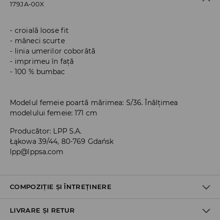
179JA-00X
croială loose fit
mâneci scurte
linia umerilor coborâtă
imprimeu în față
100 % bumbac
Modelul femeie poartă mărimea: S/36. Înălțimea
modelului femeie: 171 cm
Producător
:
LPP S.A.
Łąkowa 39/44, 80-769 Gdańsk
lpp@lppsa.com
COMPOZIȚIE ȘI ÎNTREȚINERE
LIVRARE ȘI RETUR
PRIMUL MATERIAL
:
100% BUMBAC