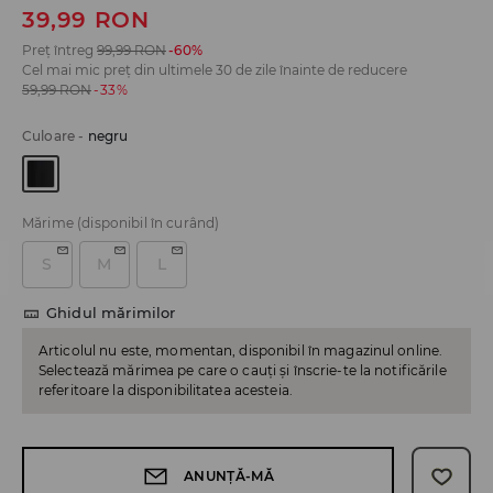
39,99
RON
Preț întreg
99,99
RON
-60%
Cel mai mic preț din ultimele 30 de zile înainte de reducere
59,99
RON
-33%
Culoare
-
negru
Mărime
(disponibil în curând)
S
M
L
Ghidul mărimilor
Articolul nu este, momentan, disponibil în magazinul online.
Selectează mărimea pe care o cauți și înscrie-te la notificările
referitoare la disponibilitatea acesteia.
ANUNȚĂ-MĂ