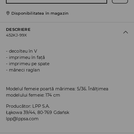
Disponibilitatea în magazin
DESCRIERE
452KJ-99X
decolteu în V
imprimeu în față
imprimeu pe spate
mâneci raglan
Modelul femeie poartă mărimea: S/36. Înălțimea
modelului femeie: 174 cm
Producător
:
LPP S.A.
Łąkowa 39/44, 80-769 Gdańsk
lpp@lppsa.com