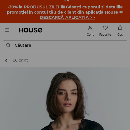
-30% la PRODUSUL ZILEI 🛍️ Găsești cuponul și detaliile
promoției în contul tău de client din aplicația House 💸
DESCARCĂ APLICAȚIA >>
Favorite
Cont
Coş
Căutare
Cu print