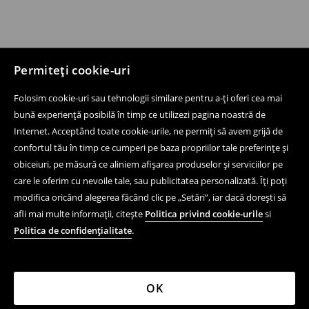
Permiteți cookie-uri
Folosim cookie-uri sau tehnologii similare pentru a-ți oferi cea mai
bună experiență posibilă în timp ce utilizezi pagina noastră de
Internet. Acceptând toate cookie-urile, ne permiți să avem grijă de
confortul tău în timp ce cumperi pe baza propriilor tale preferințe și
obiceiuri, pe măsură ce aliniem afișarea produselor și serviciilor pe
care le oferim cu nevoile tale, sau publicitatea personalizată. Îți poți
modifica oricând alegerea făcând clic pe „Setări”, iar dacă dorești să
afli mai multe informații, citește
Politica privind cookie-urile
si
Politica de confidențialitate
.
OK