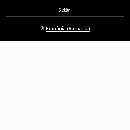
Setări
România (Romania)
Și alți clienți au ales