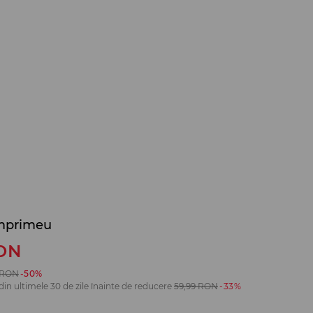
imprimeu
ON
RON
-50%
din ultimele 30 de zile înainte de reducere
59,99
RON
-33%