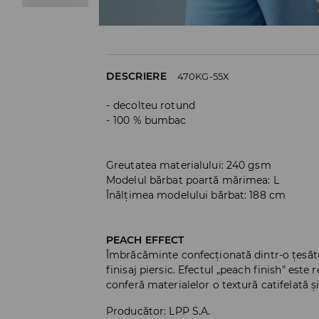
DESCRIERE
470KG-55X
decolteu rotund
100 % bumbac
Greutatea materialului: 240 gsm
Modelul bărbat poartă mărimea: L
Înălțimea modelului bărbat: 188 cm
PEACH EFFECT
Îmbrăcăminte confecționată dintr-o țesăt
finisaj piersic. Efectul „peach finish" este
conferă materialelor o textură catifelată ș
Producător
:
LPP S.A.