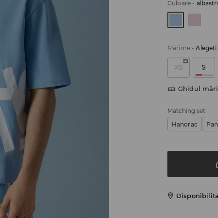
Culoare
-
albastr
Mărime
-
Alegeţ
XS
S
Ghidul mări
Matching set
Hanorac
Pan
Disponibilit