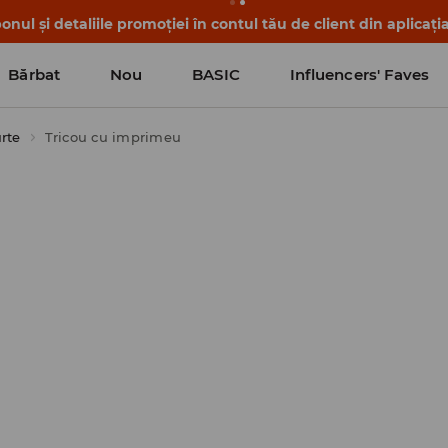
nul și detaliile promoției în contul tău de client din aplicați
Bărbat
Nou
BASIC
Influencers' Faves
rte
Tricou cu imprimeu