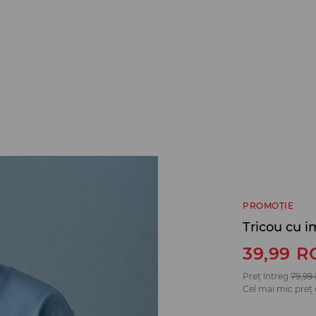
PROMOȚIE
Tricou cu 
39,99
R
Preț întreg
79,99
Cel mai mic preț 