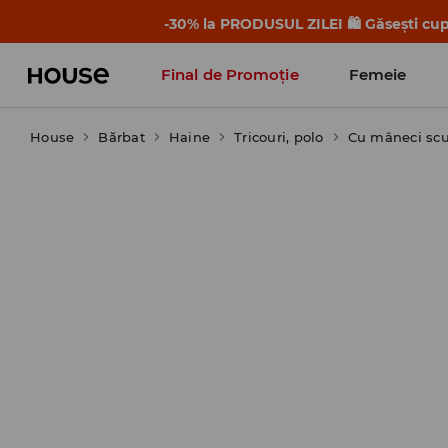
-30% la PRODUSUL ZILEI 🛍️ Găsești cupo
Final de Promoție
Femeie
House
Bărbat
Haine
Tricouri, polo
Cu mâneci scu