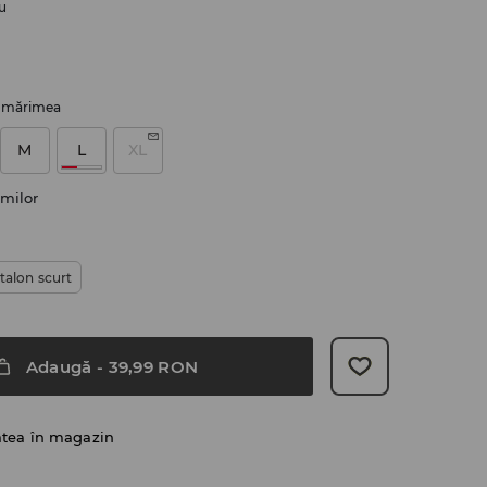
u
i mărimea
M
L
XL
milor
talon scurt
Adaugă
-
39,99
RON
atea în magazin