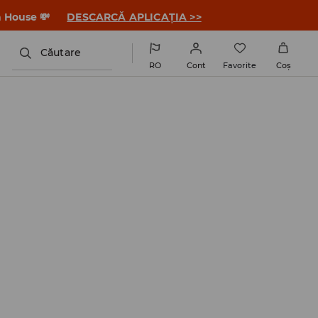
a House 💸
DESCARCĂ APLICAȚIA >>
Căutare
RO
Cont
Favorite
Coş