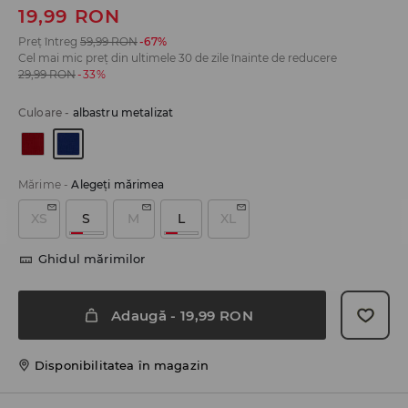
19,99
RON
Preț întreg
59,99
RON
-67%
Cel mai mic preț din ultimele 30 de zile înainte de reducere
29,99
RON
-33%
Culoare
-
albastru metalizat
Mărime
-
Alegeţi mărimea
XS
S
M
L
XL
Ghidul mărimilor
Adaugă
-
19,99
RON
Disponibilitatea în magazin