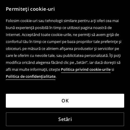
Permiteți cookie-uri
Folosim cookie-uri sau tehnologii similare pentru a-ți oferi cea mai
bună experiență posibilă în timp ce utilizezi pagina noastră de
Internet. Acceptând toate cookie-urile, ne permiți să avem grijă de
confortul tău în timp ce cumperi pe baza propriilor tale preferințe și
obiceiuri, pe măsură ce aliniem afișarea produselor și serviciilor pe
care le oferim cu nevoile tale, sau publicitatea personalizată. Îți poți
modifica oricând alegerea făcând clic pe „Setări”, iar dacă dorești să
afli mai multe informații, citește
Politica privind cookie-urile
si
Politica de confidențialitate
.
OK
Setări