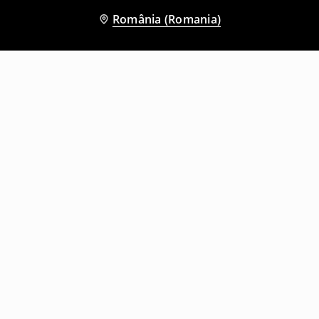
România (Romania)
Și alți clienți au ales
Tricou cu imprimeu
Tricou
19
,
99
RON
19
,
99
RON