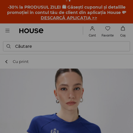
-30% la PRODUSUL ZILEI 🛍️ Găsești cuponul și detaliile
promoției în contul tău de client din aplicația House 💸
DESCARCĂ APLICAȚIA >>
Favorite
Cont
Coş
Căutare
Cu print