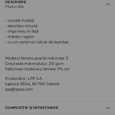
DESCRIERE
774KU-95X
croială mulată
decolteu rotund
imprimeu în față
mâneci raglan
cu un conținut ridicat de bumbac
Modelul femeie poartă mărimea: S
Greutatea materialului: 210 gsm
Înălțimea modelului femeie: 174 cm
Producător
:
LPP S.A.
Łąkowa 39/44, 80-769 Gdańsk
lpp@lppsa.com
COMPOZIȚIE ȘI ÎNTREȚINERE