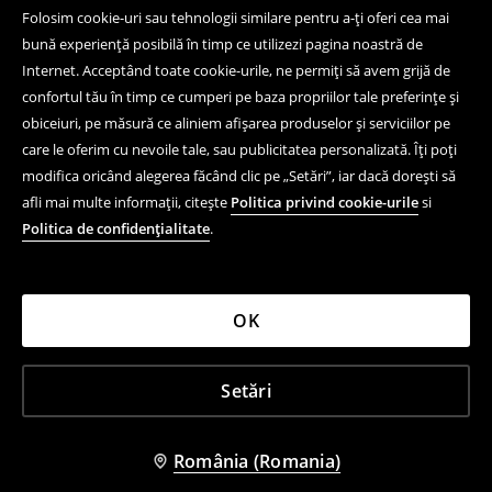
Folosim cookie-uri sau tehnologii similare pentru a-ți oferi cea mai
bună experiență posibilă în timp ce utilizezi pagina noastră de
Internet. Acceptând toate cookie-urile, ne permiți să avem grijă de
confortul tău în timp ce cumperi pe baza propriilor tale preferințe și
obiceiuri, pe măsură ce aliniem afișarea produselor și serviciilor pe
care le oferim cu nevoile tale, sau publicitatea personalizată. Îți poți
modifica oricând alegerea făcând clic pe „Setări”, iar dacă dorești să
afli mai multe informații, citește
Politica privind cookie-urile
si
Politica de confidențialitate
.
OK
Setări
România (Romania)