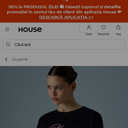
-30% la PRODUSUL ZILEI 🛍️ Găsești cuponul și detaliile
promoției în contul tău de client din aplicația House 💸
DESCARCĂ APLICAȚIA >>
Favorite
Cont
Coş
Căutare
Cu print