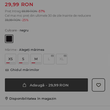
29,99
RON
Preț întreg
69,99
RON
-57%
Cel mai mic preț din ultimele 30 de zile înainte de reducere
39,99
RON
-25%
Culoare
-
negru
Mărime
-
Alegeţi mărimea
XS
S
M
L
XL
Ghidul mărimilor
Adaugă
-
29,99
RON
Disponibilitatea în magazin