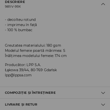
DESCRIERE
981IV-99X
decolteu rotund
imprimeu în față
100 % bumbac
Greutatea materialului: 180 gsm
Modelul femeie poartă mărimea: S
Înălțimea modelului femeie: 174 cm
Producător
:
LPP S.A.
Łąkowa 39/44, 80-769 Gdańsk
lpp@lppsa.com
COMPOZIȚIE ȘI ÎNTREȚINERE
LIVRARE ȘI RETUR
100% BUMBAC