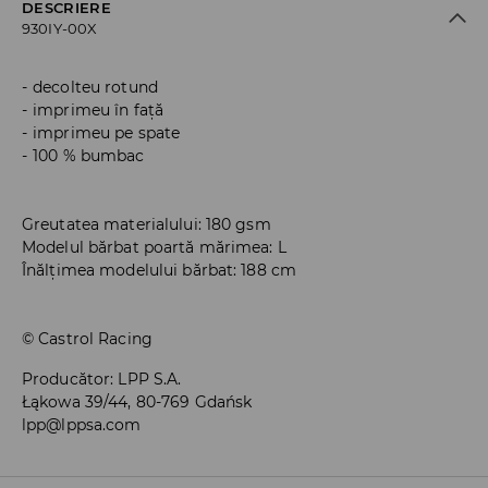
DESCRIERE
930IY-00X
decolteu rotund
imprimeu în față
imprimeu pe spate
100 % bumbac
Greutatea materialului: 180 gsm
Modelul bărbat poartă mărimea: L
Înălțimea modelului bărbat: 188 cm
© Castrol Racing
Producător
:
LPP S.A.
Łąkowa 39/44, 80-769 Gdańsk
lpp@lppsa.com