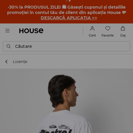
-30% la PRODUSUL ZILEI 🛍️ Găsești cuponul și detaliile
promoției în contul tău de client din aplicația House 💸
DESCARCĂ APLICAȚIA >>
Favorite
Cont
Coş
Căutare
Licențe