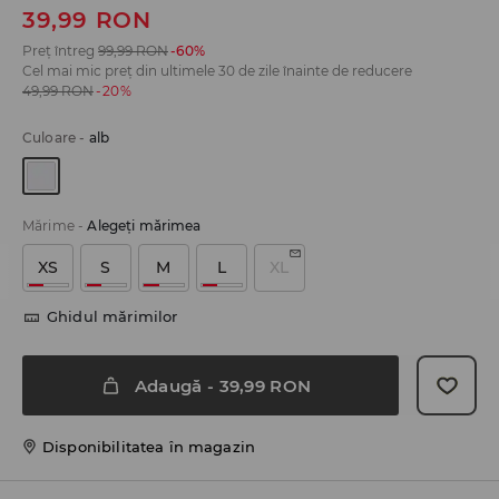
39,99
RON
Preț întreg
99,99
RON
-60%
Cel mai mic preț din ultimele 30 de zile înainte de reducere
49,99
RON
-20%
Culoare
-
alb
Mărime
-
Alegeţi mărimea
XS
S
M
L
XL
Ghidul mărimilor
Adaugă
-
39,99
RON
Disponibilitatea în magazin