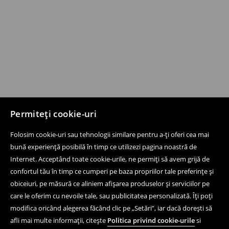
Permiteți cookie-uri
Folosim cookie-uri sau tehnologii similare pentru a-ți oferi cea mai
bună experiență posibilă în timp ce utilizezi pagina noastră de
Internet. Acceptând toate cookie-urile, ne permiți să avem grijă de
confortul tău în timp ce cumperi pe baza propriilor tale preferințe și
obiceiuri, pe măsură ce aliniem afișarea produselor și serviciilor pe
care le oferim cu nevoile tale, sau publicitatea personalizată. Îți poți
modifica oricând alegerea făcând clic pe „Setări”, iar dacă dorești să
afli mai multe informații, citește
Politica privind cookie-urile
si