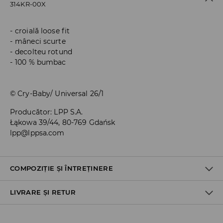
314KR-00X
croială loose fit
mâneci scurte
decolteu rotund
100 % bumbac
© Cry-Baby/ Universal 26/1
Producător
:
LPP S.A.
Łąkowa 39/44, 80-769 Gdańsk
lpp@lppsa.com
COMPOZIȚIE ȘI ÎNTREȚINERE
LIVRARE ȘI RETUR
100% BUMBAC
Politica de expediere