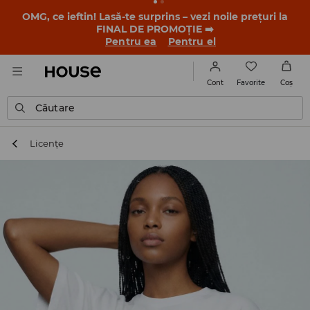
-30% la PRODUSUL ZILEI 🛍️ Găsești cuponul și detaliile
promoției în contul tău de client din aplicația House 💸
DESCARCĂ APLICAȚIA >>
Favorite
Cont
Coş
Căutare
Licențe