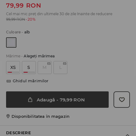
79,99
RON
Cel mai mic preț din ultimele 30 de zile înainte de reducere
99,99
RON
-20%
Culoare
-
alb
Mărime
-
Alegeţi mărimea
XS
S
M
L
Ghidul mărimilor
Adaugă
-
79,99
RON
Disponibilitatea în magazin
DESCRIERE