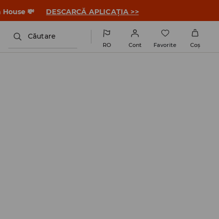
a House 💸
DESCARCĂ APLICAȚIA >>
Căutare
RO
Cont
Favorite
Coş