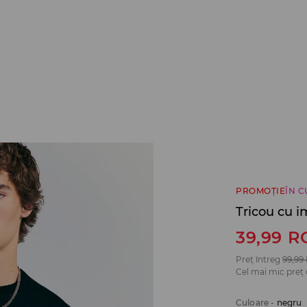
PROMOȚIE
ÎN 
Tricou cu 
39,99
R
Preț întreg
99,99
Cel mai mic preț 
Culoare
-
negru