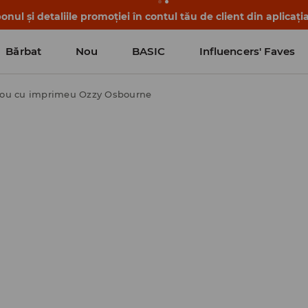
nul și detaliile promoției în contul tău de client din aplicați
Bărbat
Nou
BASIC
Influencers' Faves
cou cu imprimeu Ozzy Osbourne