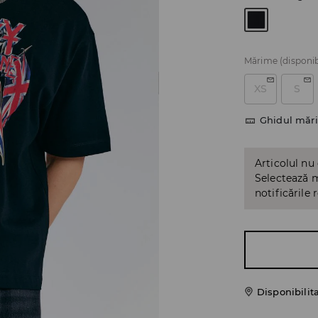
Mărime
(disponib
XS
S
Ghidul mări
Articolul nu
Selectează m
notificările 
Disponibilit