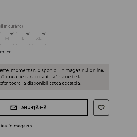
il în curând)
M
L
XL
milor
 este, momentan, disponibil în magazinul online.
ărimea pe care o cauți și înscrie-te la
referitoare la disponibilitatea acesteia.
ANUNȚĂ-MĂ
atea în magazin