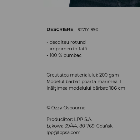
DESCRIERE
927IY-99X
decolteu rotund
imprimeu în față
100 % bumbac
Greutatea materialului: 200 gsm
Modelul bărbat poartă mărimea: L
Înălțimea modelului bărbat: 186 cm
© Ozzy Osbourne
Producător
:
LPP S.A.
Łąkowa 39/44, 80-769 Gdańsk
lpp@lppsa.com