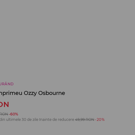
CURÂND
imprimeu Ozzy Osbourne
ON
RON
-60%
din ultimele 30 de zile înainte de reducere
49,99
RON
-20%