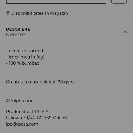
Disponibilitatea în magazin
DESCRIERE
888IY-99X
decolteu rotund
imprimeu în față
100 % bumbac
Greutatea materialului: 180 gsm
©PulpFiction
Producător
:
LPP S.A.
Łąkowa 39/44, 80-769 Gdańsk
lpp@lppsa.com