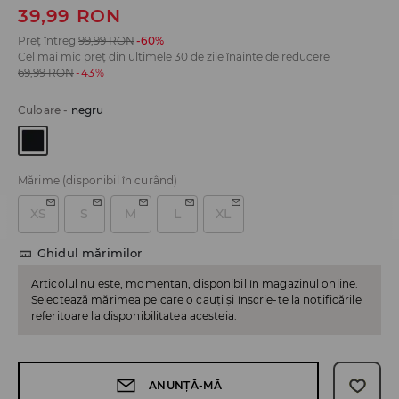
39,99
RON
Preț întreg
99,99
RON
-60%
Cel mai mic preț din ultimele 30 de zile înainte de reducere
69,99
RON
-43%
Culoare
-
negru
Mărime
(disponibil în curând)
XS
S
M
L
XL
Ghidul mărimilor
Articolul nu este, momentan, disponibil în magazinul online.
Selectează mărimea pe care o cauți și înscrie-te la notificările
referitoare la disponibilitatea acesteia.
ANUNȚĂ-MĂ