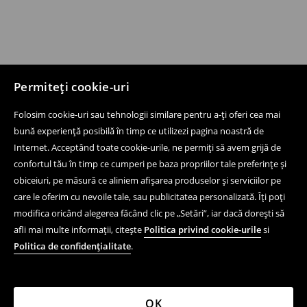
Permiteți cookie-uri
Folosim cookie-uri sau tehnologii similare pentru a-ți oferi cea mai
bună experiență posibilă în timp ce utilizezi pagina noastră de
Internet. Acceptând toate cookie-urile, ne permiți să avem grijă de
confortul tău în timp ce cumperi pe baza propriilor tale preferințe și
obiceiuri, pe măsură ce aliniem afișarea produselor și serviciilor pe
care le oferim cu nevoile tale, sau publicitatea personalizată. Îți poți
modifica oricând alegerea făcând clic pe „Setări”, iar dacă dorești să
afli mai multe informații, citește
Politica privind cookie-urile
si
Politica de confidențialitate
.
OK