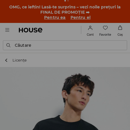
-30% la PRODUSUL ZILEI 🛍️ Găsești cuponul și detaliile
promoției în contul tău de client din aplicația House 💸
DESCARCĂ APLICAȚIA >>
Favorite
Cont
Coş
Căutare
Licențe