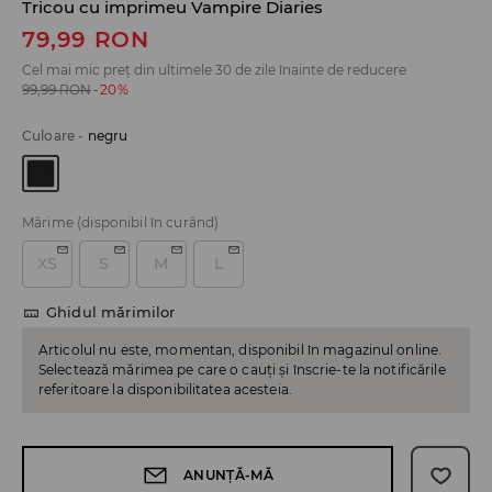
Tricou cu imprimeu Vampire Diaries
79,99
RON
Cel mai mic preț din ultimele 30 de zile înainte de reducere
99,99
RON
-20%
Culoare
-
negru
Mărime
(disponibil în curând)
XS
S
M
L
Ghidul mărimilor
Articolul nu este, momentan, disponibil în magazinul online.
Selectează mărimea pe care o cauți și înscrie-te la notificările
referitoare la disponibilitatea acesteia.
ANUNȚĂ-MĂ