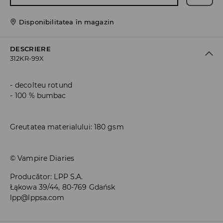
Disponibilitatea în magazin
DESCRIERE
312KR-99X
decolteu rotund
100 % bumbac
Greutatea materialului: 180 gsm
© Vampire Diaries
Producător
:
LPP S.A.
Łąkowa 39/44, 80-769 Gdańsk
lpp@lppsa.com