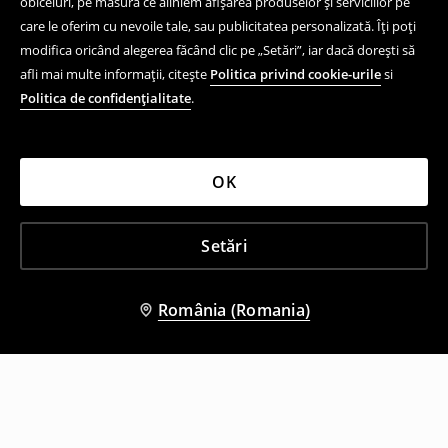
obiceiuri, pe măsură ce aliniem afișarea produselor și serviciilor pe
care le oferim cu nevoile tale, sau publicitatea personalizată. Îți poți
modifica oricând alegerea făcând clic pe „Setări”, iar dacă dorești să
afli mai multe informații, citește
Politica privind cookie-urile
si
Politica de confidențialitate
.
OK
Setări
România (Romania)