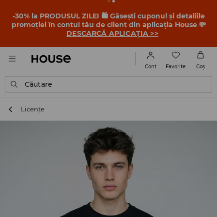
-30% la PRODUSUL ZILEI 🛍️ Găsești cuponul și detaliile
promoției în contul tău de client din aplicația House 💸
DESCARCĂ APLICAȚIA >>
Favorite
Cont
Coş
Căutare
Licențe