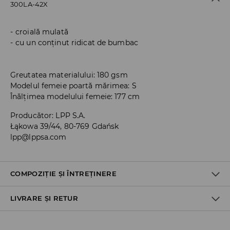
300LA-42X
croială mulată
cu un conținut ridicat de bumbac
Greutatea materialului: 180 gsm
Modelul femeie poartă mărimea: S
Înălțimea modelului femeie: 177 cm
Producător
:
LPP S.A.
Łąkowa 39/44, 80-769 Gdańsk
lpp@lppsa.com
COMPOZIȚIE ȘI ÎNTREȚINERE
LIVRARE ȘI RETUR
PRIMUL MATERIAL
:
95% BUMBAC, 5% ELASTAN
NU CĂLCAŢI PRINTURILE ŞI APLICAŢIILE
Politica de expediere