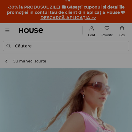
-30% la PRODUSUL ZILEI 🛍️ Găsești cuponul și detaliile
promoției în contul tău de client din aplicația House 💸
DESCARCĂ APLICAȚIA >>
Favorite
Cont
Coş
Căutare
Cu mâneci scurte