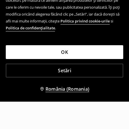
obiceiuri, pe măsură ce aliniem afișarea produselor și serviciilor pe
care le oferim cu nevoile tale, sau publicitatea personalizată. Îți poți
modifica oricând alegerea făcând clic pe „Setări”, iar dacă dorești să
afli mai multe informații, citește
Politica privind cookie-urile
si
Politica de confidențialitate
.
OK
Setări
România (Romania)