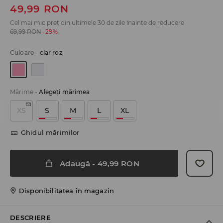
49,99
RON
Cel mai mic preț din ultimele 30 de zile înainte de reducere
69,99
RON
-29%
Culoare
-
clar roz
Mărime
-
Alegeţi mărimea
XS
S
M
L
XL
Ghidul mărimilor
Adaugă
-
49,99
RON
Disponibilitatea în magazin
DESCRIERE