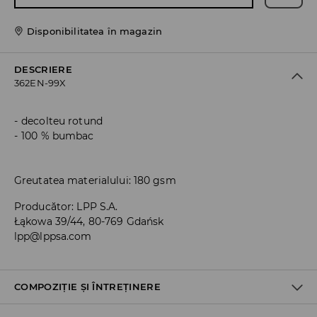
Disponibilitatea în magazin
DESCRIERE
362EN-99X
decolteu rotund
100 % bumbac
Greutatea materialului: 180 gsm
Producător
:
LPP S.A.
Łąkowa 39/44, 80-769 Gdańsk
lpp@lppsa.com
COMPOZIȚIE ȘI ÎNTREȚINERE