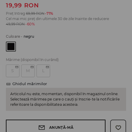
19,99
RON
Preț întreg
69,99
RON
-71%
Cel mai mic preț din ultimele 30 de zile înainte de reducere
49,99
RON
-60%
Culoare
-
negru
Mărime
(disponibil în curând)
S
M
L
Ghidul mărimilor
Articolul nu este, momentan, disponibil în magazinul online.
Selectează mărimea pe care o cauți și înscrie-te la notificările
referitoare la disponibilitatea acesteia.
ANUNȚĂ-MĂ