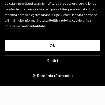
obiceiuri, pe măsură ce aliniem afișarea produselor și serviciilor pe
care le oferim cu nevoile tale, sau publicitatea personalizată. Îți poți
modifica oricând alegerea făcând clic pe „Setări”, iar dacă dorești să
afli mai multe informații, citește
Politica privind cookie-urile
si
Politica de confidențialitate
.
OK
Setări
România (Romania)