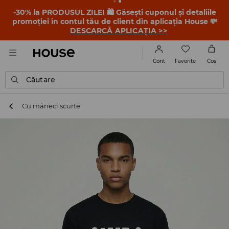
-30% la PRODUSUL ZILEI 🛍️ Găsești cuponul și detaliile
promoției în contul tău de client din aplicația House 💸
DESCARCĂ APLICAȚIA >>
Favorite
Cont
Coş
Căutare
Cu mâneci scurte