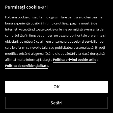
Permiteți cookie-uri
Folosim cookie-uri sau tehnologii similare pentru a-ți oferi cea mai
bună experiență posibilă în timp ce utilizezi pagina noastră de
Internet. Acceptând toate cookie-urile, ne permiți să avem grijă de
confortul tău în timp ce cumperi pe baza propriilor tale preferințe și
obiceiuri, pe măsură ce aliniem afișarea produselor și serviciilor pe
care le oferim cu nevoile tale, sau publicitatea personalizată. Îți poți
modifica oricând alegerea făcând clic pe „Setări”, iar dacă dorești să
afli mai multe informații, citește
Politica privind cookie-urile
si
Politica de confidențialitate
.
OK
Setări