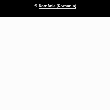
România (Romania)
Și alți clienți au ales
Tricou cu mânecă lungă
Bluză sport
29
,
99
RON
29
,
99
RON