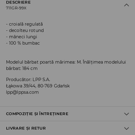
DESCRIERE
711GR-99X
croială regulată
decolteu rotund
mâneci lungi
100 % bumbac
Modelul bărbat poartă mărimea: M. Înălțimea modelului
bărbat: 184 cm
Producător
:
LPP S.A.
Łąkowa 39/44, 80-769 Gdańsk
lpp@lppsa.com
COMPOZIȚIE ȘI ÎNTREȚINERE
LIVRARE ȘI RETUR
PRIMUL MATERIAL
:
100% BUMBAC