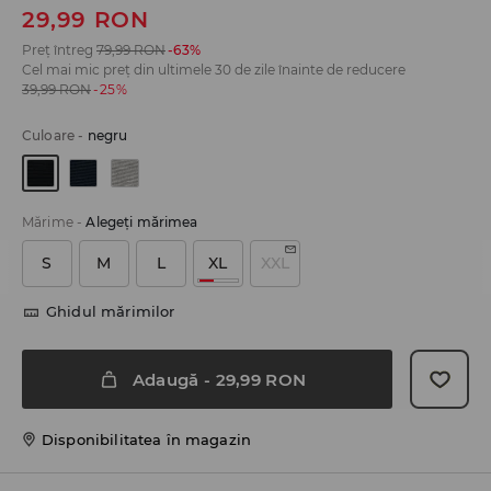
29,99
RON
Preț întreg
79,99
RON
-63%
Cel mai mic preț din ultimele 30 de zile înainte de reducere
39,99
RON
-25%
Culoare
-
negru
Mărime
-
Alegeţi mărimea
S
M
L
XL
XXL
Ghidul mărimilor
Adaugă
-
29,99
RON
Disponibilitatea în magazin