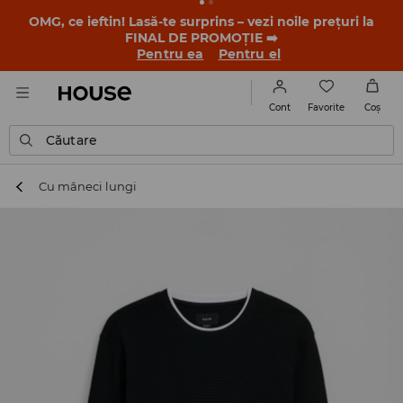
-30% la PRODUSUL ZILEI 🛍️ Găsești cuponul și detaliile
promoției în contul tău de client din aplicația House 💸
DESCARCĂ APLICAȚIA >>
Favorite
Cont
Coş
Căutare
Cu mâneci lungi