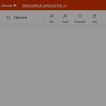
a House 💸
DESCARCĂ APLICAȚIA >>
Căutare
RO
Cont
Favorite
Coş