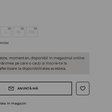
L
XL
XXL
milor
 este, momentan, disponibil în magazinul online.
ărimea pe care o cauți și înscrie-te la
referitoare la disponibilitatea acesteia.
ANUNȚĂ-MĂ
atea în magazin