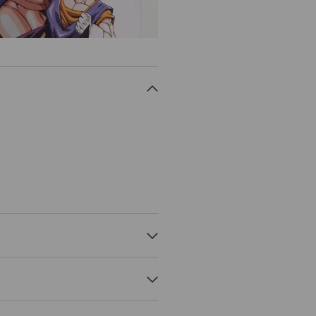
EMP.30 ° C, CICLU SCURT