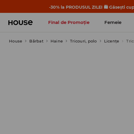
-30% la PRODUSUL ZILEI 🛍️ Găsești cupo
Final de Promoție
Femeie
House
Bărbat
Haine
Tricouri, polo
Licențe
Tri