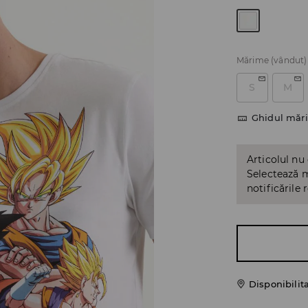
Mărime
(vândut)
S
M
Ghidul mări
Articolul nu
Selectează m
notificările 
Disponibilit