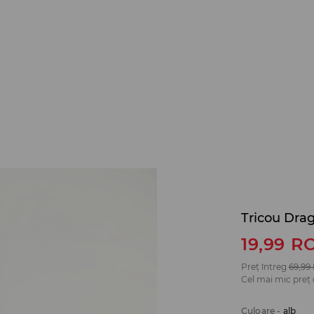
Tricou Drag
19,99
R
Preț întreg
69,99
Cel mai mic preț 
Culoare
-
alb