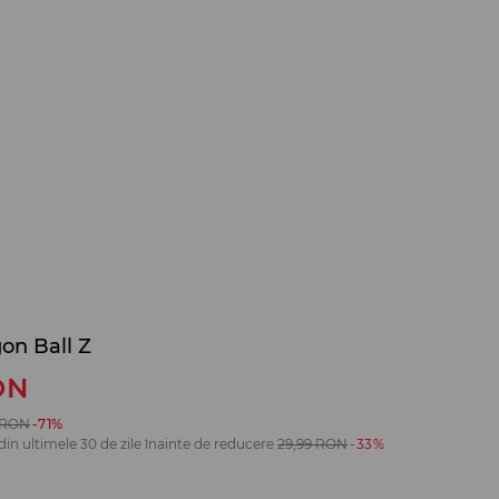
on Ball Z
ON
RON
-71%
din ultimele 30 de zile înainte de reducere
29,99
RON
-33%