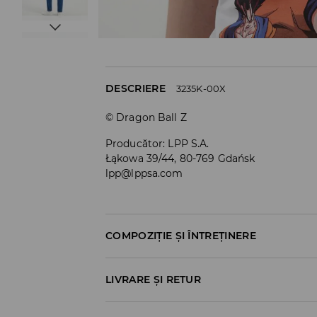
DESCRIERE
3235K-00X
© Dragon Ball Z
Producător
:
LPP S.A.
Łąkowa 39/44, 80-769 Gdańsk
lpp@lppsa.com
COMPOZIȚIE ȘI ÎNTREȚINERE
Material I
:
100% BUMBAC
LIVRARE ȘI RETUR
SPĂLĂLAŢI LA MAŞINĂ DE SPĂLAT, MAX. T
Politica de expediere