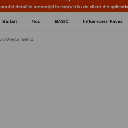
nul și detaliile promoției în contul tău de client din aplicați
Bărbat
Nou
BASIC
Influencers' Faves
cou Dragon Ball Z