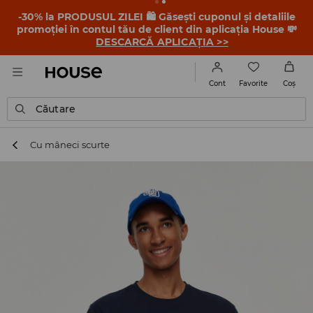
-30% la PRODUSUL ZILEI 🛍️ Găsești cuponul și detaliile
promoției în contul tău de client din aplicația House 💸
DESCARCĂ APLICAȚIA >>
Favorite
Cont
Coş
Căutare
Cu mâneci scurte