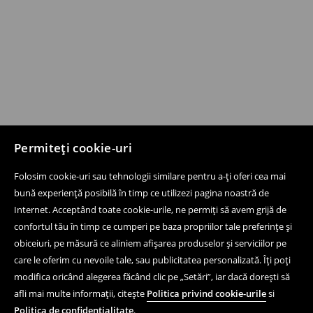
Permiteți cookie-uri
Folosim cookie-uri sau tehnologii similare pentru a-ți oferi cea mai
bună experiență posibilă în timp ce utilizezi pagina noastră de
Internet. Acceptând toate cookie-urile, ne permiți să avem grijă de
confortul tău în timp ce cumperi pe baza propriilor tale preferințe și
obiceiuri, pe măsură ce aliniem afișarea produselor și serviciilor pe
care le oferim cu nevoile tale, sau publicitatea personalizată. Îți poți
modifica oricând alegerea făcând clic pe „Setări”, iar dacă dorești să
afli mai multe informații, citește
Politica privind cookie-urile
si
Politica de confidențialitate
.