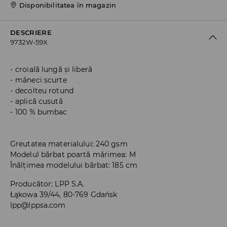
Disponibilitatea în magazin
DESCRIERE
9732W-59X
croială lungă și liberă
mâneci scurte
decolteu rotund
aplică cusută
100 % bumbac
Greutatea materialului: 240 gsm
Modelul bărbat poartă mărimea: M
Înălțimea modelului bărbat: 185 cm
Producător
:
LPP S.A.
Łąkowa 39/44, 80-769 Gdańsk
lpp@lppsa.com