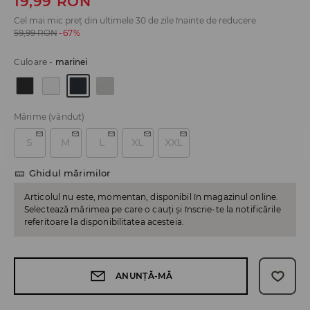
19,99
RON
Cel mai mic preț din ultimele 30 de zile înainte de reducere
59,99
RON
-67%
Culoare
-
marinei
Mărime
(vândut)
S
M
L
XL
XXL
Ghidul mărimilor
Articolul nu este, momentan, disponibil în magazinul online.
Selectează mărimea pe care o cauți și înscrie-te la notificările
referitoare la disponibilitatea acesteia.
ANUNȚĂ-MĂ