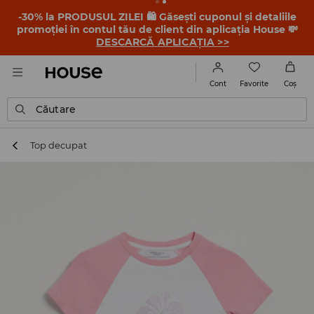
-30% la PRODUSUL ZILEI 🛍️ Găsești cuponul și detaliile
promoției în contul tău de client din aplicația House 💸
DESCARCĂ APLICAȚIA >>
Favorite
Cont
Coş
Căutare
Top decupat