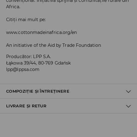
convențional. Inițiativa sprijină și comunitățile rurale din
Africa.
Citiți mai mult pe:
www.cottonmadeinafrica.org/en
An initiative of the Aid by Trade Foundation
Producător
:
LPP S.A.
Łąkowa 39/44, 80-769 Gdańsk
lpp@lppsa.com
COMPOZIȚIE ȘI ÎNTREȚINERE
LIVRARE ȘI RETUR
Material I
:
95% BUMBAC, 5% ELASTAN
SPĂLĂLAŢI LA MAŞINĂ DE SPĂLAT, MAX. TEMP.30 ° C,
Politica de expediere
CICLU SCURT
NU FOLOSIŢI ÎNĂLBITOR
Ridicare din magazin