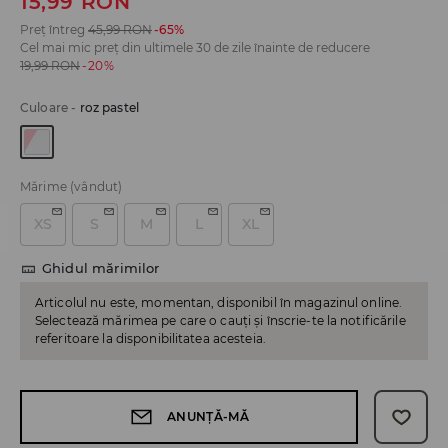
15,99
RON
Preț întreg
45,99
RON
-65%
Cel mai mic preț din ultimele 30 de zile înainte de reducere
19,99
RON
-20%
Culoare
-
roz pastel
Mărime
(vândut)
XS
S
M
L
XL
Ghidul mărimilor
Articolul nu este, momentan, disponibil în magazinul online.
Selectează mărimea pe care o cauți și înscrie-te la notificările
referitoare la disponibilitatea acesteia.
ANUNȚĂ-MĂ