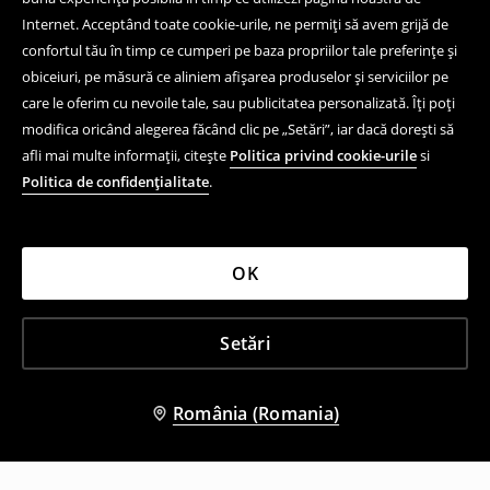
Internet. Acceptând toate cookie-urile, ne permiți să avem grijă de
confortul tău în timp ce cumperi pe baza propriilor tale preferințe și
obiceiuri, pe măsură ce aliniem afișarea produselor și serviciilor pe
care le oferim cu nevoile tale, sau publicitatea personalizată. Îți poți
modifica oricând alegerea făcând clic pe „Setări”, iar dacă dorești să
afli mai multe informații, citește
Politica privind cookie-urile
si
Politica de confidențialitate
.
OK
Setări
România (Romania)