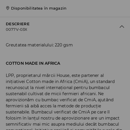
Disponibilitatea în magazin
DESCRIERE
0077V-03X
Greutatea materialului: 220 gsm
COTTON MADE IN AFRICA
LPP, proprietarul mărcii House, este partener al
inițiativei Cotton made in Africa (CmiA), un standard
recunoscut la nivel internațional pentru bumbacul
sustenabil cultivat de micii fermieri africani. Ne
aprovizionăm cu bumbac verificat de CmiA, ajutând
fermierii să aibă acces la metode de producție
sustenabile. Bumbacul verificat de CmiA pe care îl
folosim în lanțul nostru de aprovizionare are un impact
semnificativ mai mic asupra mediului decât bumbacul