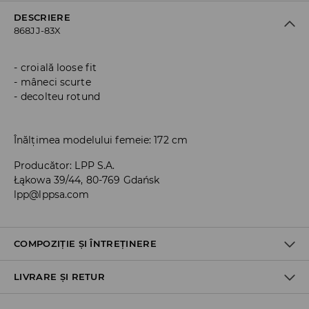
DESCRIERE
868JJ-83X
croială loose fit
mâneci scurte
decolteu rotund
Înălțimea modelului femeie: 172 cm
Producător
:
LPP S.A.
Łąkowa 39/44, 80-769 Gdańsk
lpp@lppsa.com
COMPOZIȚIE ȘI ÎNTREȚINERE
LIVRARE ȘI RETUR
PRIMUL MATERIAL
:
48% MODAL, 48% POLIESTER, 4% ELASTAN
CĂLCAŢI DOAR PE DOS