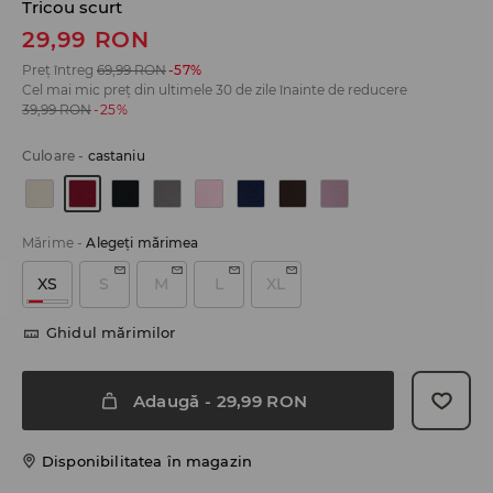
Tricou scurt
29,99
RON
Preț întreg
69,99
RON
-57%
Cel mai mic preț din ultimele 30 de zile înainte de reducere
39,99
RON
-25%
Culoare
-
castaniu
Mărime
-
Alegeţi mărimea
XS
S
M
L
XL
Ghidul mărimilor
Adaugă
-
29,99
RON
Disponibilitatea în magazin