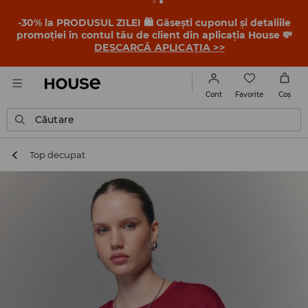
-30% la PRODUSUL ZILEI 🛍️ Găsești cuponul și detaliile
promoției în contul tău de client din aplicația House 💸
DESCARCĂ APLICAȚIA >>
Favorite
Cont
Coş
Căutare
Top decupat