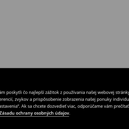
ní v kamenných predajniach
vrátenia.
 poskytli čo najlepší zážitok z používania našej webovej stránk
erencií, zvykov a prispôsobenie zobrazenia našej ponuky individu
tavenia“. Ak sa chcete dozvedieť viac, odporúčame vám prečítať
Zásadu ochrany osobných údajov
.