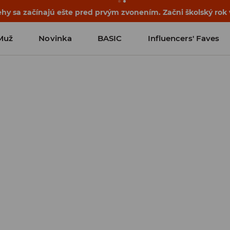
ehy sa začínajú ešte pred prvým zvonením. Začni školský rok
Muž
Novinka
BASIC
Influencers' Faves