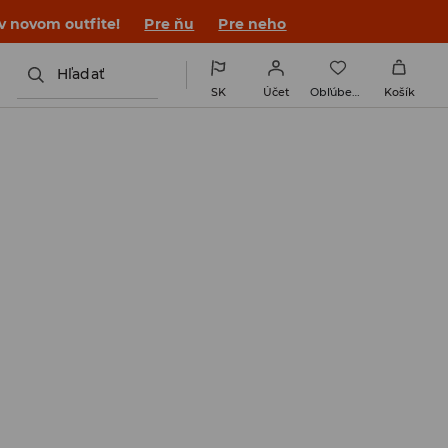
 v novom outfite!
Pre ňu
Pre neho
Hľadať
SK
Účet
Obľúbené
Košík