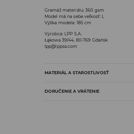
Gramáž materiálu: 360 gsm
Model má na sebe veľkosť: L
Výška modela: 185 cm
Výrobca
:
LPP S.A.
Łąkowa 39/44, 80-769 Gdańsk
lpp@lppsa.com
MATERIÁL A STAROSTLIVOSŤ
60% BAVLNA, 40% POLYESTER
DORUČENIE A VRÁTENIE
Zásada dodania
Osobný odber v predajni
ZADARMO
1-6 pracovné dni