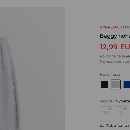
VÝPREDAJ
LOW
Baggy noh
12,99
E
Pôvodná cena
35
Najnižšia cena za
Farba
-
sivá
Veľkosť
-
Vyberte
XS
S
Tabuľka ro