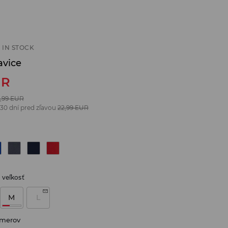
 IN STOCK
avice
UR
,99
EUR
 30 dní pred zľavou
22,99
EUR
 veľkosť
M
L
zmerov