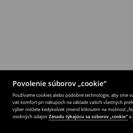
Produkty môžeš bezplatne vrátiť do 30 d
House alebo využitím ostatných spôsobov 
⟶
Pravidlá vrátenia
Povolenie súborov „cookie“
Používame cookies alebo podobné technológie, aby sme vám
váš komfort pri nákupoch na základe vašich vlastných pref
výber môžete kedykoľvek zmeniť kliknutím na možnosť „Nas
osobných údajov
Zásadu týkajúcu sa súborov „cookie“
a