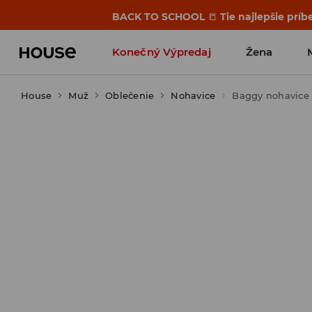
BACK TO SCHOOL
📒
Tie najlepšie príb
Konečný Výpredaj
Žena
House
Muž
Oblečenie
Nohavice
Baggy nohavice