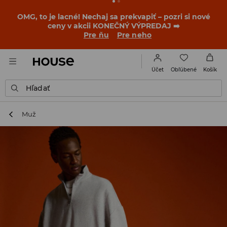
BACK TO SCHOOL
📒
Tie najlepšie príbehy sa začínajú
ešte pred prvým zvonením. Začni školský rok v novom
outfite!
Pre ňu
Pre neho
Obľúbené
Účet
Košík
Hľadať
Muž