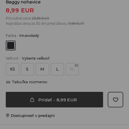
Baggy nohavice
8,99
EUR
Pôvodná cena
29,99
EUR
Najnižšia cena za 30 dní pred zľavou
11,99
EUR
Farba
-
tmavošedý
Veľkosť
-
Vyberte veľkosť
XS
S
M
L
XL
Tabuľka rozmerov
Pridať
-
8,99
EUR
Dostupnosť v predajni