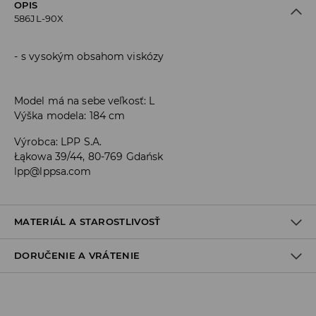
OPIS
586JL-90X
s vysokým obsahom viskózy
Model má na sebe veľkosť: L
Výška modela: 184 cm
Výrobca
:
LPP S.A.
Łąkowa 39/44, 80-769 Gdańsk
lpp@lppsa.com
MATERIÁL A STAROSTLIVOSŤ
DORUČENIE A VRÁTENIE
PRVÝ MATERIÁL
:
77% VISKÓZA, 23% POLYAMID
PRVÁ PODŠÍVKA
:
80% POLYESTER, 20% BAVLNA
Zásada dodania