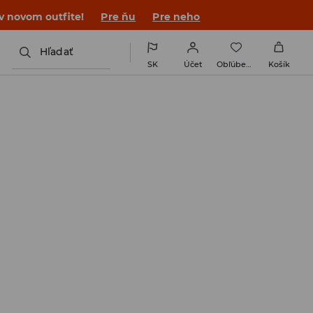
 v novom outfite!
Pre ňu
Pre neho
Hľadať
SK
Účet
Obľúbené
Košík