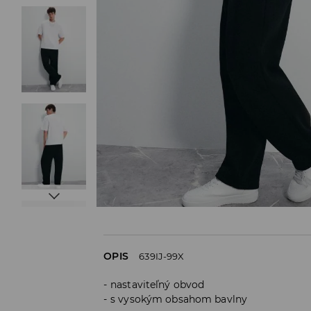
OPIS
639IJ-99X
nastaviteľný obvod
s vysokým obsahom bavlny