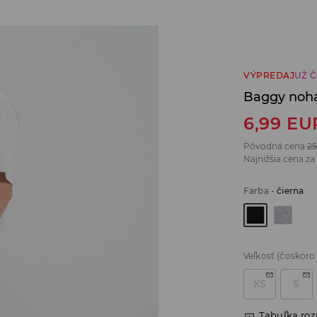
VÝPREDAJ
UŽ 
Baggy noh
6,99
EU
Pôvodná cena
25
Najnižšia cena za
Farba
-
čierna
Veľkosť
(čoskoro
XS
S
Tabuľka ro