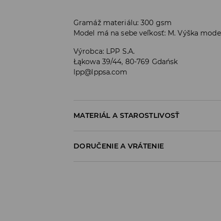
Gramáž materiálu: 300 gsm
Model má na sebe veľkosť: M. Výška mode
Výrobca
:
LPP S.A.
Łąkowa 39/44, 80-769 Gdańsk
lpp@lppsa.com
MATERIÁL A STAROSTLIVOSŤ
PRVÝ MATERIÁL
:
60% BAVLNA, 40% POLYESTER
DORUČENIE A VRÁTENIE
VÝROBOK SA NESMIE BIELIŤ
Zásada dodania
PRAŤ S PODOBNÝMI FARBAMI
Osobný odber v predajni
ŽEHLIŤ PRI MAX. 110°C - BEZ PARY
ZADARMO
NEČISTIŤ CHEMICKY
1-6 pracovné dni