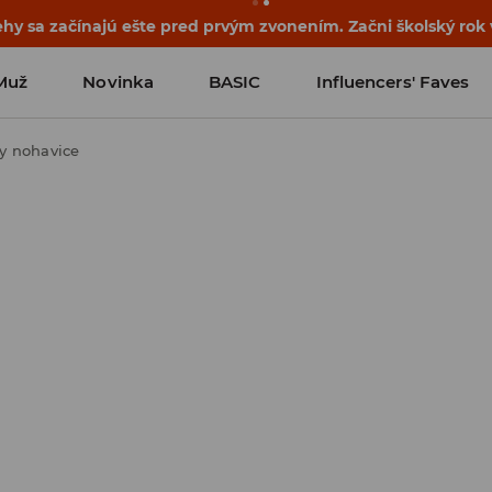
ehy sa začínajú ešte pred prvým zvonením. Začni školský rok
Muž
Novinka
BASIC
Influencers' Faves
y nohavice