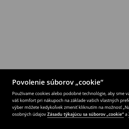
House alebo využitím ostatných spôsobov 
⟶
Pravidlá vrátenia
Povolenie súborov „cookie“
Používame cookies alebo podobné technológie, aby sme vám
váš komfort pri nákupoch na základe vašich vlastných pref
výber môžete kedykoľvek zmeniť kliknutím na možnosť „Nas
osobných údajov
Zásadu týkajúcu sa súborov „cookie“
a