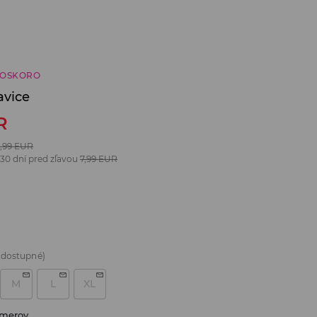
ČOSKORO
avice
R
,99
EUR
 30 dní pred zľavou
7,99
EUR
 dostupné)
M
L
XL
zmerov