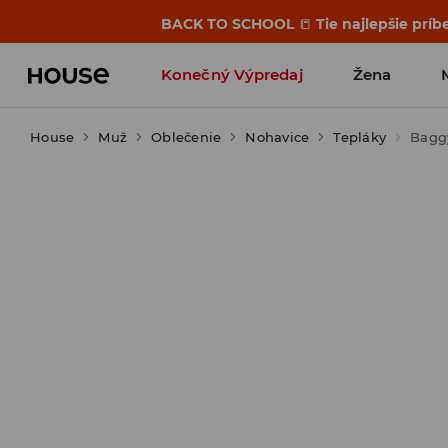
BACK TO SCHOOL
📒
Tie najlepšie príb
Konečný Výpredaj
Žena
House
Muž
Oblečenie
Nohavice
Tepláky
Bagg