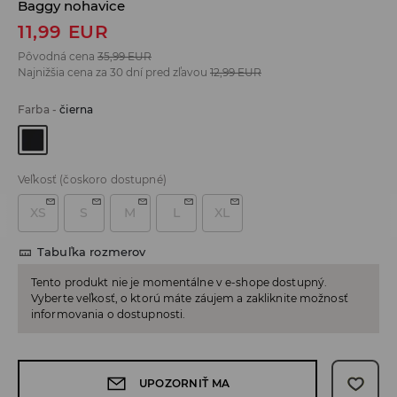
Baggy nohavice
11,99
EUR
Pôvodná cena
35,99
EUR
Najnižšia cena za 30 dní pred zľavou
12,99
EUR
Farba
-
čierna
Veľkosť
(čoskoro dostupné)
XS
S
M
L
XL
Tabuľka rozmerov
Tento produkt nie je momentálne v e-shope dostupný.
Vyberte veľkosť, o ktorú máte záujem a zakliknite možnosť
informovania o dostupnosti.
UPOZORNIŤ MA