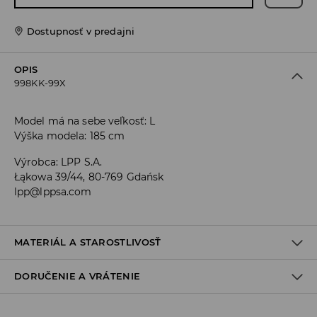
Dostupnosť v predajni
OPIS
998KK-99X
Model má na sebe veľkosť: L
Výška modela: 185 cm
Výrobca
:
LPP S.A.
Łąkowa 39/44, 80-769 Gdańsk
lpp@lppsa.com
MATERIÁL A STAROSTLIVOSŤ
DORUČENIE A VRÁTENIE
PRVÝ MATERIÁL
:
100% POLYESTER
PRVÁ PODŠÍVKA
:
100% POLYESTER
Zásada dodania