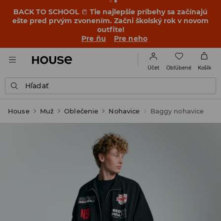
BACK TO SCHOOL
📒
Tie najlepšie príbehy sa začínajú
ešte pred prvým zvonením. Začni školský rok v novom
outfite!
Pre ňu
Pre neho
Obľúbené
Účet
Košík
Hľadať
House
Muž
Oblečenie
Nohavice
Baggy nohavice