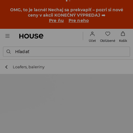
BACK TO SCHOOL
📒
Tie najlepšie príbehy sa začínajú
ešte pred prvým zvonením. Začni školský rok v novom
outfite!
Pre ňu
Pre neho
Obľúbené
Účet
Košík
Hľadať
Loafers, baleríny