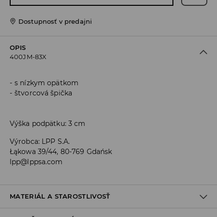
Dostupnosť v predajni
OPIS
400JM-83X
s nízkym opätkom
štvorcová špička
Výška podpätku: 3 cm
Výrobca
:
LPP S.A.
Łąkowa 39/44, 80-769 Gdańsk
lpp@lppsa.com
MATERIÁL A STAROSTLIVOSŤ