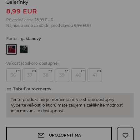
Balerínky
8,99
EUR
Pôvodná cena
25,99
EUR
Najnižšia cena za 30 dní pred zľavou
9,99
EUR
Farba
-
gaštanový
Veľkosť
(čoskoro dostupné)
36
37
38
39
40
41
Tabuľka rozmerov
Tento produkt nie je momentálne v e-shope dostupný.
Vyberte veľkosť, o ktorú máte záujem a zakliknite možnosť
informovania o dostupnosti.
UPOZORNIŤ MA