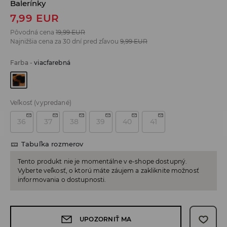
Balerínky
7,99
EUR
Pôvodná cena
19,99
EUR
Najnižšia cena za 30 dní pred zľavou
9,99
EUR
Farba
-
viacfarebná
Veľkosť
(vypredané)
36
37
38
39
40
41
Tabuľka rozmerov
Tento produkt nie je momentálne v e-shope dostupný.
Vyberte veľkosť, o ktorú máte záujem a zakliknite možnosť
informovania o dostupnosti.
UPOZORNIŤ MA