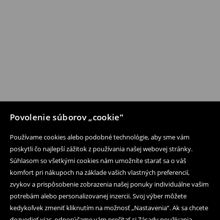
Povolenie súborov „cookie“
Používame cookies alebo podobné technológie, aby sme vám
poskytli čo najlepší zážitok z používania našej webovej stránky.
Súhlasom so všetkými cookies nám umožníte starať sa o váš
komfort pri nákupoch na základe vašich vlastných preferencií,
zvykov a prispôsobenie zobrazenia našej ponuky individuálne vašim
potrebám alebo personalizovanej inzercii. Svoj výber môžete
kedykoľvek zmeniť kliknutím na možnosť „Nastavenia“. Ak sa chcete
dozvedieť viac, odporúčame vám prečítať si Zásady používania