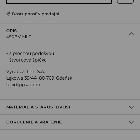
Dostupnosť v predajni
OPIS
490BV-MLC
s plochou podošvou
štvorcová špička
Výrobca
:
LPP S.A.
Łąkowa 39/44, 80-769 Gdańsk
lpp@lppsa.com
MATERIÁL A STAROSTLIVOSŤ
DORUČENIE A VRÁTENIE
Materiál I
:
100% POLYURETÁN
Materiál II
:
100% POLYURETÁN
Materiál III
:
100% TPR
Zásada dodania