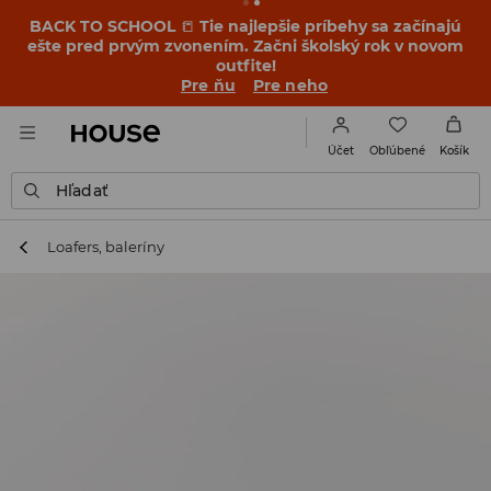
BACK TO SCHOOL
📒
Tie najlepšie príbehy sa začínajú
ešte pred prvým zvonením. Začni školský rok v novom
outfite!
Pre ňu
Pre neho
Obľúbené
Účet
Košík
Hľadať
Loafers, baleríny