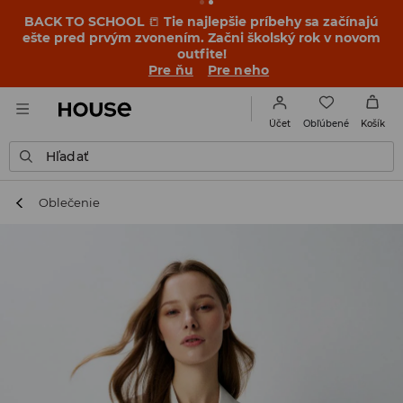
BACK TO SCHOOL
📒
Tie najlepšie príbehy sa začínajú
ešte pred prvým zvonením. Začni školský rok v novom
outfite!
Pre ňu
Pre neho
Obľúbené
Účet
Košík
Hľadať
Oblečenie