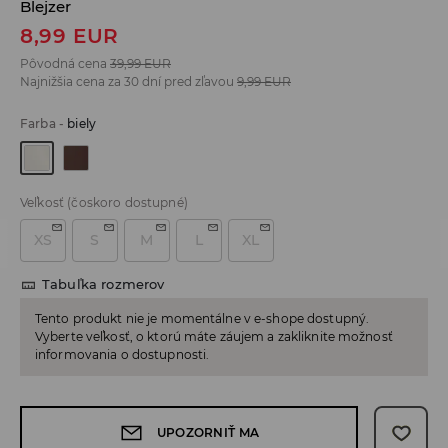
Blejzer
8,99
EUR
Pôvodná cena
39,99
EUR
Najnižšia cena za 30 dní pred zľavou
9,99
EUR
Farba
-
biely
Veľkosť
(čoskoro dostupné)
XS
S
M
L
XL
Tabuľka rozmerov
Tento produkt nie je momentálne v e-shope dostupný.
Vyberte veľkosť, o ktorú máte záujem a zakliknite možnosť
informovania o dostupnosti.
UPOZORNIŤ MA