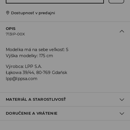
Dostupnosť v predajni
OPIS
713IP-00X
Modelka má na sebe veľkosť: S
Výška modelky: 175 cm
Výrobca
:
LPP S.A.
Łąkowa 39/44, 80-769 Gdańsk
lpp@lppsa.com
MATERIÁL A STAROSTLIVOSŤ
DORUČENIE A VRÁTENIE
78% POLYESTER, 18% VISKÓZA, 4% ELASTAN
Zásada dodania