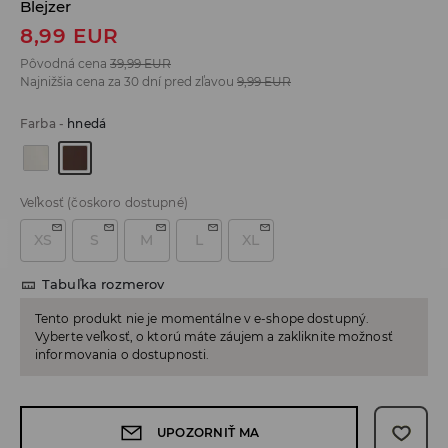
Blejzer
8,99
EUR
Pôvodná cena
39,99
EUR
Najnižšia cena za 30 dní pred zľavou
9,99
EUR
Farba
-
hnedá
Veľkosť
(čoskoro dostupné)
XS
S
M
L
XL
Tabuľka rozmerov
Tento produkt nie je momentálne v e-shope dostupný.
Vyberte veľkosť, o ktorú máte záujem a zakliknite možnosť
informovania o dostupnosti.
UPOZORNIŤ MA