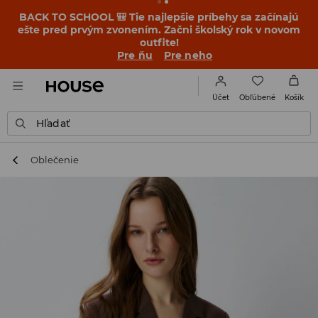
BACK TO SCHOOL 🎒 Tie najlepšie príbehy sa začínajú
ešte pred prvým zvonením. Začni školský rok v novom
outfite!
Pre ňu
Pre neho
Obľúbené
Účet
Košík
Hľadať
Oblečenie