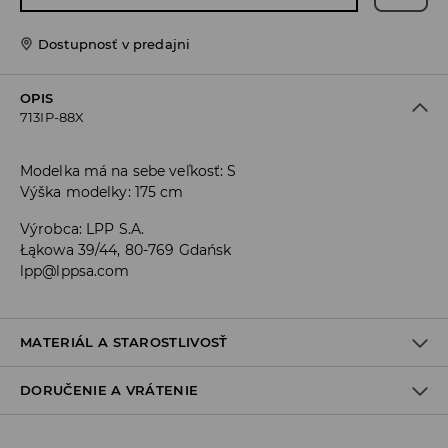
Dostupnosť v predajni
OPIS
713IP-88X
Modelka má na sebe veľkosť: S
Výška modelky: 175 cm
Výrobca
:
LPP S.A.
Łąkowa 39/44, 80-769 Gdańsk
lpp@lppsa.com
MATERIÁL A STAROSTLIVOSŤ
DORUČENIE A VRÁTENIE
78% POLYESTER, 18% VISKÓZA, 4% ELASTAN
Zásada dodania