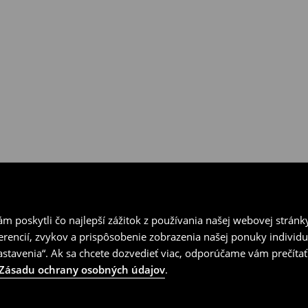
ní v kamenných predajniach
vrátenia.
 poskytli čo najlepší zážitok z používania našej webovej stránk
erencií, zvykov a prispôsobenie zobrazenia našej ponuky individu
tavenia“. Ak sa chcete dozvedieť viac, odporúčame vám prečítať
Zásadu ochrany osobných údajov
.