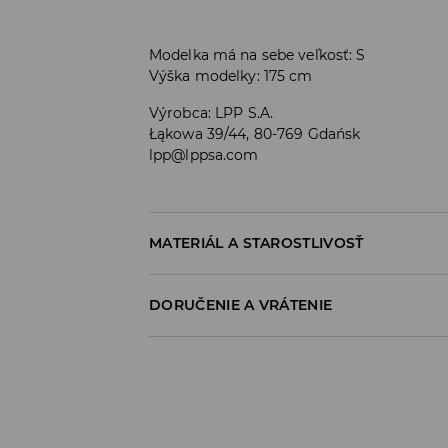
Modelka má na sebe veľkosť: S
Výška modelky: 175 cm
Výrobca
:
LPP S.A.
Łąkowa 39/44, 80-769 Gdańsk
lpp@lppsa.com
MATERIÁL A STAROSTLIVOSŤ
93% POLYESTER, 7% ELASTAN
DORUČENIE A VRÁTENIE
Zásada dodania
Osobný odber v predajni
ZADARMO
1-6 pracovné dni