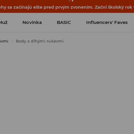
ehy sa začínajú ešte pred prvým zvonením. Začni školský rok
Muž
Novinka
BASIC
Influencers' Faves
ávmi
Body s dlhými rukávmi