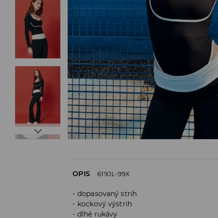
OPIS
619JL-99X
dopasovaný strih
kockový výstrih
dlhé rukávy