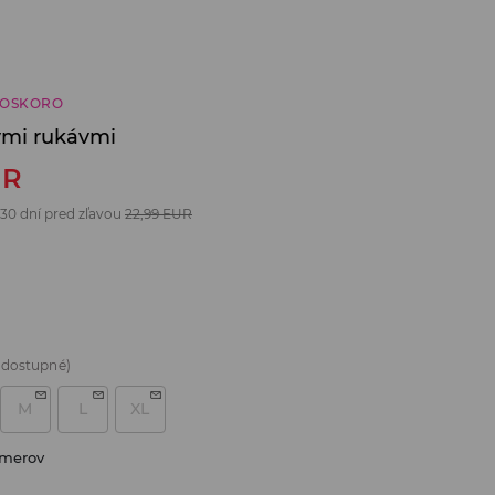
ČOSKORO
ými rukávmi
UR
 30 dní pred zľavou
22,99
EUR
 dostupné)
M
L
XL
zmerov