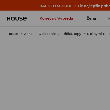
BACK TO SCHOOL
📒
Tie najlepšie príb
Konečný Výpredaj
Žena
House
Žena
Oblečenie
Tričká, topy
S dlhými ruk