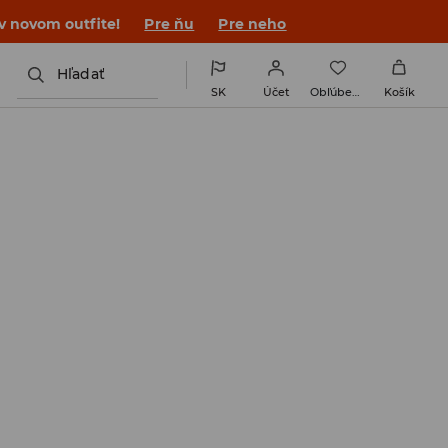
 v novom outfite!
Pre ňu
Pre neho
Hľadať
SK
Účet
Obľúbené
Košík