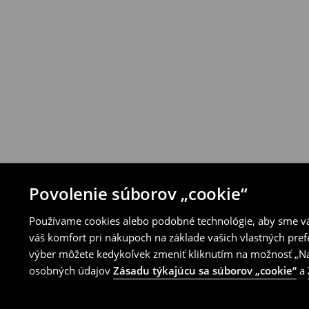
Produkty môžeš bezplatne vrátiť do 30 d
House alebo využitím ostatných spôsobov 
⟶
Pravidlá vrátenia
Povolenie súborov „cookie“
Používame cookies alebo podobné technológie, aby sme vám
váš komfort pri nákupoch na základe vašich vlastných pref
výber môžete kedykoľvek zmeniť kliknutím na možnosť „Nas
osobných údajov
Zásadu týkajúcu sa súborov „cookie“
a