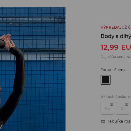
VÝPREDAJ
UŽ 
Body s dlh
12,99
E
Najnižšia cena za
Farba
-
čierna
Veľkosť
(čoskoro
XS
S
Tabuľka ro