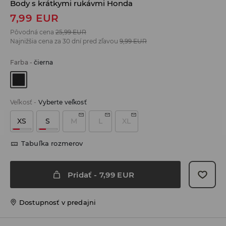
Body s krátkymi rukávmi Honda
7,99
EUR
Pôvodná cena
25,99
EUR
Najnižšia cena za 30 dní pred zľavou
9,99
EUR
Farba
-
čierna
Veľkosť
-
Vyberte veľkosť
XS
S
M
L
XL
Tabuľka rozmerov
Pridať
-
7,99
EUR
Dostupnosť v predajni