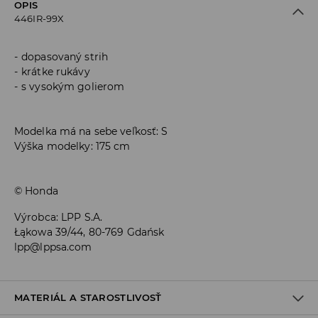
OPIS
446IR-99X
dopasovaný strih
krátke rukávy
s vysokým golierom
Modelka má na sebe veľkosť: S
Výška modelky: 175 cm
© Honda
Výrobca
:
LPP S.A.
Łąkowa 39/44, 80-769 Gdańsk
lpp@lppsa.com
MATERIÁL A STAROSTLIVOSŤ