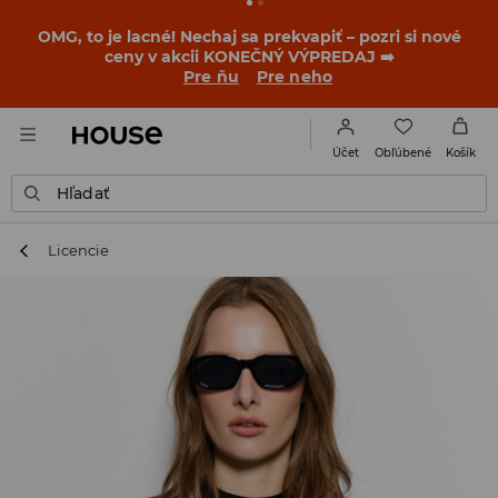
OMG, to je lacné! Nechaj sa prekvapiť – pozri si nové
ceny v akcii KONEČNÝ VÝPREDAJ ➡️
Pre ňu
Pre neho
Obľúbené
Účet
Košík
Hľadať
Licencie