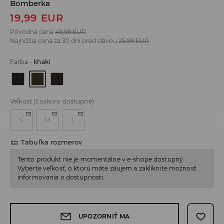
Bomberka
19,99
EUR
Pôvodná cena
49,99
EUR
Najnižšia cena za 30 dní pred zľavou
25,99
EUR
Farba
-
khaki
Veľkosť
(čoskoro dostupné)
S
M
L
Tabuľka rozmerov
Tento produkt nie je momentálne v e-shope dostupný.
Vyberte veľkosť, o ktorú máte záujem a zakliknite možnosť
informovania o dostupnosti.
UPOZORNIŤ MA