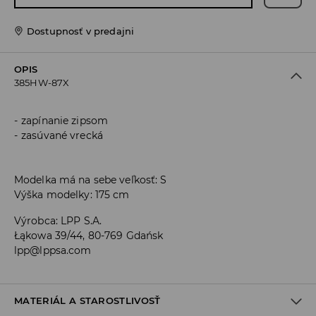
Dostupnosť v predajni
OPIS
385HW-87X
zapínanie zipsom
zasúvané vrecká
Modelka má na sebe veľkosť: S
Výška modelky: 175 cm
Výrobca
:
LPP S.A.
Łąkowa 39/44, 80-769 Gdańsk
lpp@lppsa.com
MATERIÁL A STAROSTLIVOSŤ