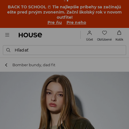
BACK TO SCHOOL
📒
Tie najlepšie príbehy sa začínajú
ešte pred prvým zvonením. Začni školský rok v novom
outfite!
Pre ňu
Pre neho
Obľúbené
Účet
Košík
Hľadať
Bomber bundy, dad fit