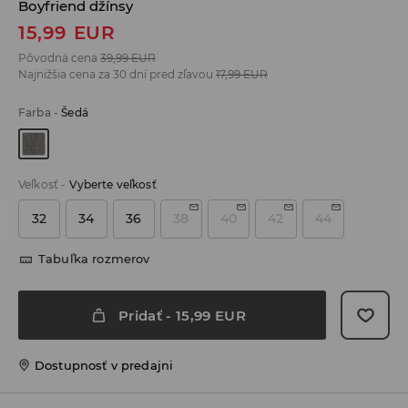
Boyfriend džínsy
15,99
EUR
Pôvodná cena
39,99
EUR
Najnižšia cena za 30 dní pred zľavou
17,99
EUR
Farba
-
Šedá
Veľkosť
-
Vyberte veľkosť
32
34
36
38
40
42
44
Tabuľka rozmerov
Pridať
-
15,99
EUR
Dostupnosť v predajni