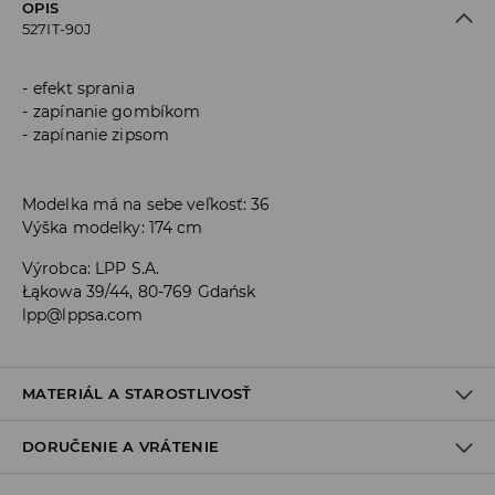
OPIS
527IT-90J
efekt sprania
zapínanie gombíkom
zapínanie zipsom
Modelka má na sebe veľkosť: 36
Výška modelky: 174 cm
Výrobca
:
LPP S.A.
Łąkowa 39/44, 80-769 Gdańsk
lpp@lppsa.com
MATERIÁL A STAROSTLIVOSŤ
DORUČENIE A VRÁTENIE
PRVÝ MATERIÁL
:
100% BAVLNA