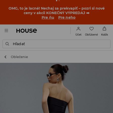
BACK TO SCHOOL
📒
Tie najlepšie príbehy sa začínajú
ešte pred prvým zvonením. Začni školský rok v novom
outfite!
Pre ňu
Pre neho
Obľúbené
Účet
Košík
Hľadať
Oblečenie