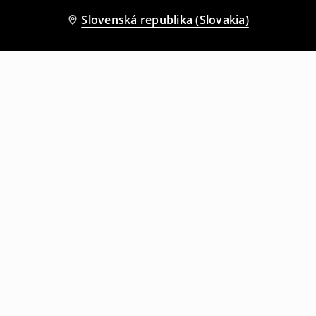
Slovenská republika (Slovakia)
Ostatní zákazníci si tiež vybrali
Bunda s golierom
Bomberka