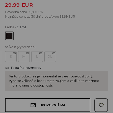
29,99
EUR
Pôvodná cena
59,99
EUR
Najnižšia cena za 30 dní pred zľavou
39,99
EUR
Farba
-
čierna
Veľkosť
(vypredané)
S
M
L
XL
Tabuľka rozmerov
Tento produkt nie je momentálne v e-shope dostupný.
Vyberte veľkosť, o ktorú máte záujem a zakliknite možnosť
informovania o dostupnosti.
UPOZORNIŤ MA