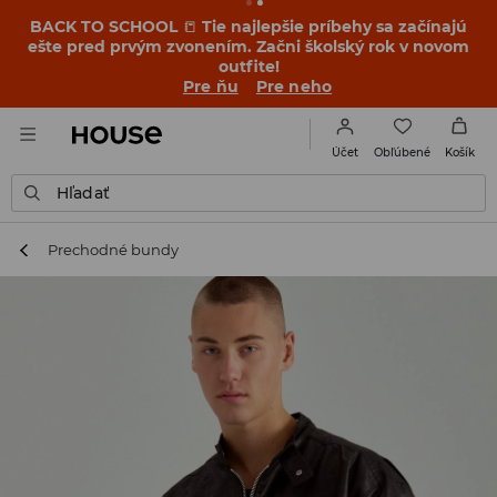
BACK TO SCHOOL
📒
Tie najlepšie príbehy sa začínajú
ešte pred prvým zvonením. Začni školský rok v novom
outfite!
Pre ňu
Pre neho
Obľúbené
Účet
Košík
Hľadať
Prechodné bundy