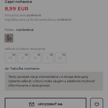
Capri nohavice
8,99
EUR
Pôvodná cena
22,99
EUR
Najnižšia cena za 30 dní pred zľavou
14,99
EUR
Farba
-
viacfarebná
Veľkosť
(čoskoro dostupné)
XS
S
M
L
XL
Tabuľka rozmerov
Tento produkt nie je momentálne v e-shope dostupný.
Vyberte veľkosť, o ktorú máte záujem a zakliknite možnosť
informovania o dostupnosti.
UPOZORNIŤ MA