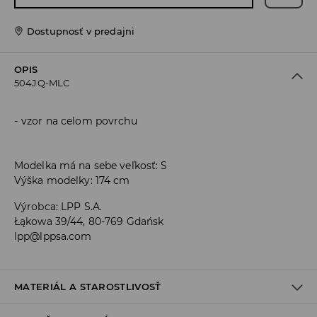
Dostupnosť v predajni
OPIS
504JQ-MLC
vzor na celom povrchu
Modelka má na sebe veľkosť: S
Výška modelky: 174 cm
Výrobca
:
LPP S.A.
Łąkowa 39/44, 80-769 Gdańsk
lpp@lppsa.com
MATERIÁL A STAROSTLIVOSŤ