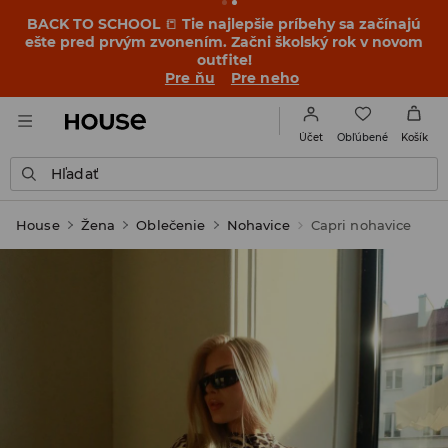
BACK TO SCHOOL
📒
Tie najlepšie príbehy sa začínajú
ešte pred prvým zvonením. Začni školský rok v novom
outfite!
Pre ňu
Pre neho
Obľúbené
Účet
Košík
Hľadať
House
Žena
Oblečenie
Nohavice
Capri nohavice