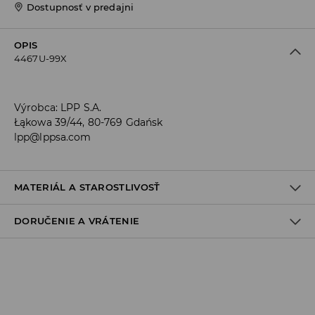
Dostupnosť v predajni
OPIS
4467U-99X
Výrobca
:
LPP S.A.
Łąkowa 39/44, 80-769 Gdańsk
lpp@lppsa.com
MATERIÁL A STAROSTLIVOSŤ
DORUČENIE A VRÁTENIE
Materiál I
:
95% BAVLNA, 5% ELASTAN
PRAŤ V PRÁČKE, MAX. TEPLOTA 30°C, ŠETRNÝ PROGRAM
Zásada dodania
VÝROBOK SA NESMIE BIELIŤ
Osobný odber v predajni
VÝROBOK SA NESMIE SUŠIŤ V BUBNOVEJ SUŠIČKE
ZADARMO