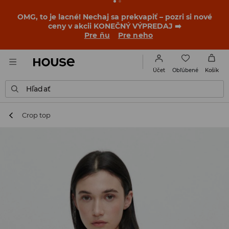
BACK TO SCHOOL
📒
Tie najlepšie príbehy sa začínajú
ešte pred prvým zvonením. Začni školský rok v novom
outfite!
Pre ňu
Pre neho
Obľúbené
Účet
Košík
Hľadať
Crop top