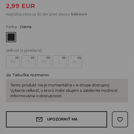
2,99
EUR
Najnižšia cena za 30 dní pred zľavou
9,99
EUR
Farba
-
čierna
Veľkosť
(vypredané)
XS
S
M
L
XL
Tabuľka rozmerov
Tento produkt nie je momentálne v e-shope dostupný.
Vyberte veľkosť, o ktorú máte záujem a zakliknite možnosť
informovania o dostupnosti.
UPOZORNIŤ MA