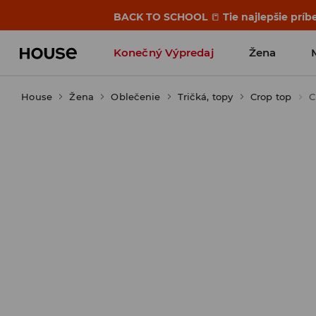
BACK TO SCHOOL
📒
Tie najlepšie príb
Konečný Výpredaj
Žena
House
Žena
Oblečenie
Tričká, topy
Crop top
C