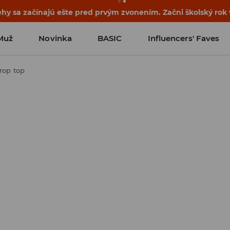
ehy sa začínajú ešte pred prvým zvonením. Začni školský rok
Muž
Novinka
BASIC
Influencers' Faves
rop top