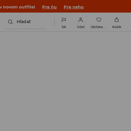
 v novom outfite!
Pre ňu
Pre neho
Hľadať
SK
Účet
Obľúbené
Košík