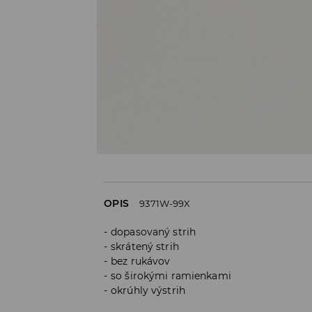
OPIS
9371W-99X
dopasovaný strih
skrátený strih
bez rukávov
so širokými ramienkami
okrúhly výstrih