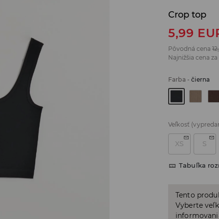
Crop top
5,99
EU
Pôvodná cena
12
Najnižšia cena za
Farba
-
čierna
Veľkosť
(vypreda
XS
S
Tabuľka ro
Tento produ
Vyberte veľk
informovani