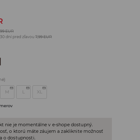
R
,99
EUR
 30 dní pred zľavou
7,99
EUR
né)
M
L
XL
zmerov
kt nie je momentálne v e-shope dostupný.
osť, o ktorú máte záujem a zakliknite možnosť
a o dostupnosti.