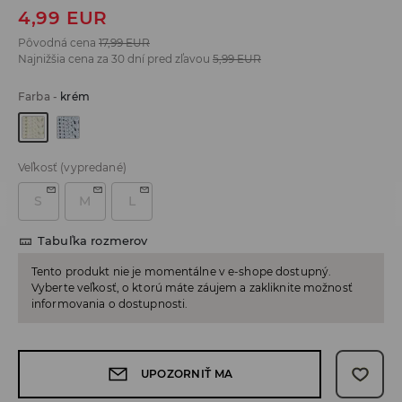
4,99
EUR
Pôvodná cena
17,99
EUR
Najnižšia cena za 30 dní pred zľavou
5,99
EUR
Farba
-
krém
Veľkosť
(vypredané)
S
M
L
Tabuľka rozmerov
Tento produkt nie je momentálne v e-shope dostupný.
Vyberte veľkosť, o ktorú máte záujem a zakliknite možnosť
informovania o dostupnosti.
UPOZORNIŤ MA