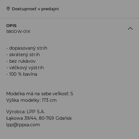
Dostupnosť v predajni
OPIS
580DW-01X
dopasovaný strih
skrátený strih
bez rukávov
véčkový výstrih
100 % bavlna
Modelka má na sebe veľkosť: S
Výška modelky: 173 cm
Výrobca
:
LPP S.A.
Łąkowa 39/44, 80-769 Gdańsk
lpp@lppsa.com