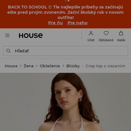
BACK TO SCHOOL
📒
Tie najlepšie príbehy sa začínajú
ešte pred prvým zvonením. Začni školský rok v novom
outfite!
Pre ňu
Pre neho
Obľúbené
Účet
Košík
Hľadať
House
Žena
Oblečenie
Blúzky
Crop top s viazaním