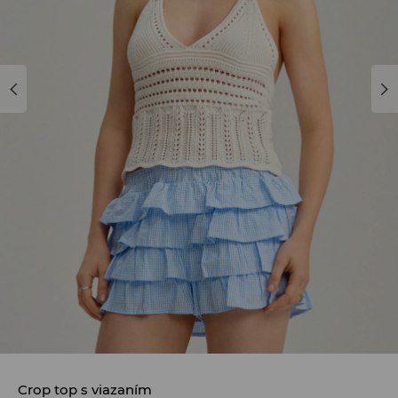
Crop top s viazaním