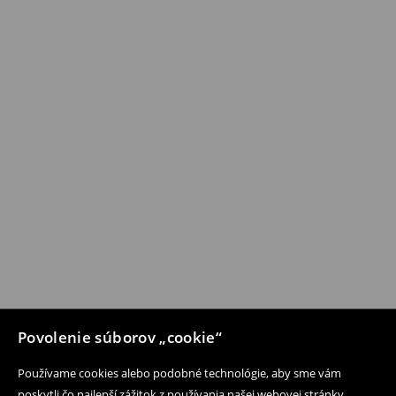
Povolenie súborov „cookie“
Používame cookies alebo podobné technológie, aby sme vám
poskytli čo najlepší zážitok z používania našej webovej stránky.