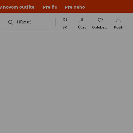
 v novom outfite!
Pre ňu
Pre neho
Hľadať
SK
Účet
Obľúbené
Košík