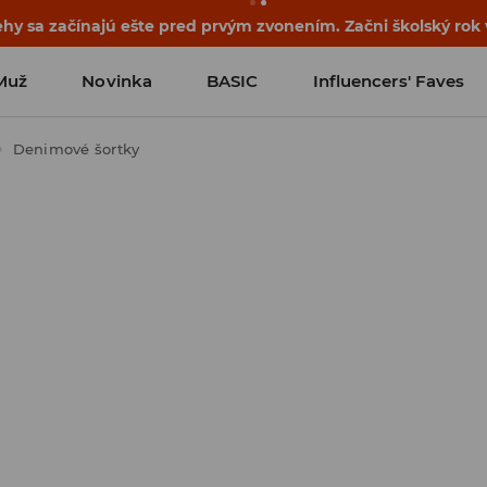
ehy sa začínajú ešte pred prvým zvonením. Začni školský rok
Muž
Novinka
BASIC
Influencers' Faves
Denimové šortky