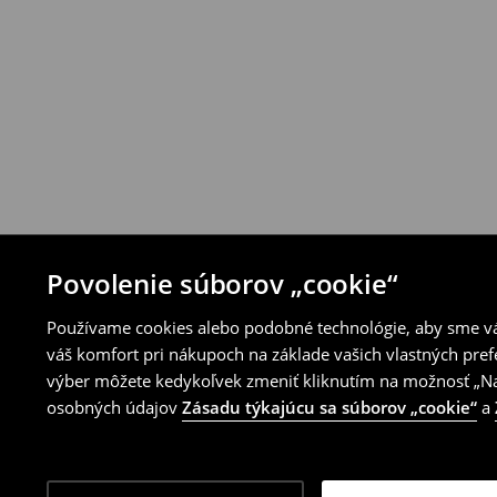
House alebo využitím ostatných spôsobov 
⟶
Pravidlá vrátenia
Povolenie súborov „cookie“
Používame cookies alebo podobné technológie, aby sme vám
váš komfort pri nákupoch na základe vašich vlastných pref
výber môžete kedykoľvek zmeniť kliknutím na možnosť „Nas
osobných údajov
Zásadu týkajúcu sa súborov „cookie“
a