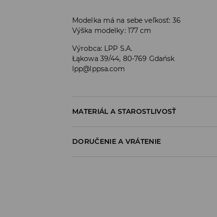
Modelka má na sebe veľkosť: 36
Výška modelky: 177 cm
Výrobca
:
LPP S.A.
Łąkowa 39/44, 80-769 Gdańsk
lpp@lppsa.com
MATERIÁL A STAROSTLIVOSŤ
PRVÝ MATERIÁL
:
68% BAVLNA, 28% POLYESTER,
DORUČENIE A VRÁTENIE
RUČNÉ UMÝVANIE- OKOLITÁ TEPLOTA
Zásada dodania
VÝROBOK SA NESMIE BIELIŤ
Osobný odber v predajni
VÝROBOK PRAŤ SAMOSTATNE ALEBO S PODOB
ZADARMO
NEČISTIŤ CHEMICKY
1-6 pracovné dni