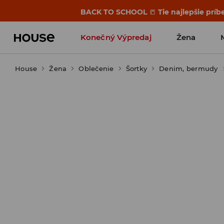
BACK TO SCHOOL
📒
Tie najlepšie príb
Konečný Výpredaj
Žena
House
Žena
Oblečenie
Šortky
Denim, bermudy