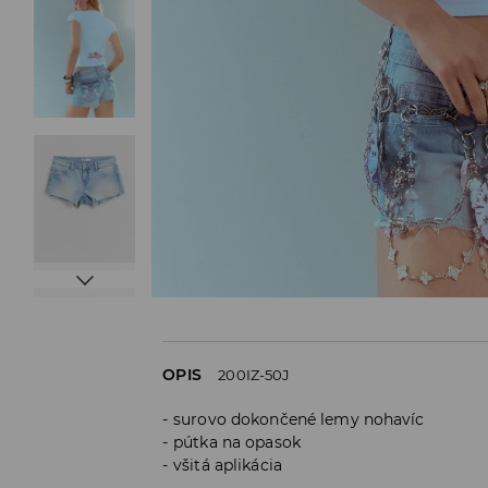
OPIS
200IZ-50J
surovo dokončené lemy nohavíc
pútka na opasok
všitá aplikácia