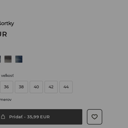
ortky
UR
 veľkosť
36
38
40
42
44
zmerov
Pridať
-
35,99
EUR