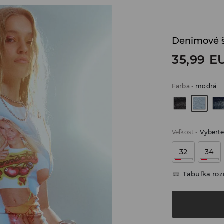
Denimové š
35,99
E
Farba
-
modrá
Veľkosť
-
Vyberte
32
34
Tabuľka ro